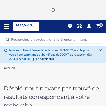
place
handyman
person
shopping_cart
0
G
×
Nouveau client ? Entrez le code promo BIENV202 valable pour
info
votre 1ère commande et bénéficiez de 20€ HT de réduction dès
200€ d'achat HT.
|
En savoir plus
Accueil
Désolé, nous n'avons pas trouvé de
résultats correspondant à votre
recherche