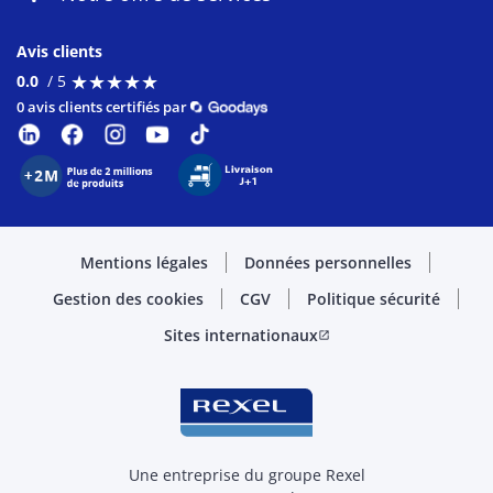
Avis clients
★
★
★
★
★
★
★
★
★
★
0.0
/ 5
0 avis clients certifiés par
Mentions légales
Données personnelles
Gestion des cookies
CGV
Politique sécurité
Sites internationaux
open_in_new
Une entreprise du groupe Rexel