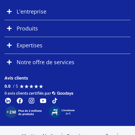
L'entreprise
Produits
Expertises
Notre offre de services
Avis clients
★
★
★
★
★
★
★
★
★
★
0.0
/ 5
0 avis clients certifiés par