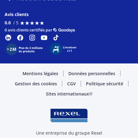
Avis clients
★
★
★
★
★
★
★
★
★
★
0.0
/ 5
0 avis clients certifiés par
Mentions légales
Données personnelles
Gestion des cookies
CGV
Politique sécurité
Sites internationaux
open_in_new
Une entreprise du groupe Rexel