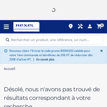
place
handyman
person
shopping_cart
0
G
×
Nouveau client ? Entrez le code promo BIENV202 valable pour
info
votre 1ère commande et bénéficiez de 20€ HT de réduction dès
200€ d'achat HT.
|
En savoir plus
Accueil
Désolé, nous n'avons pas trouvé de
résultats correspondant à votre
recherche