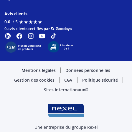
Avis clients
★
★
★
★
★
★
★
★
★
★
0.0
/ 5
0 avis clients certifiés par
Mentions légales
Données personnelles
Gestion des cookies
CGV
Politique sécurité
Sites internationaux
open_in_new
Une entreprise du groupe Rexel