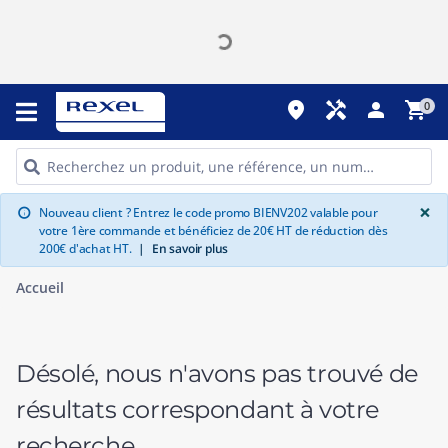
place
handyman
person
shopping_cart
0
G
×
Nouveau client ? Entrez le code promo BIENV202 valable pour
info
votre 1ère commande et bénéficiez de 20€ HT de réduction dès
200€ d'achat HT.
|
En savoir plus
Accueil
Désolé, nous n'avons pas trouvé de
résultats correspondant à votre
recherche