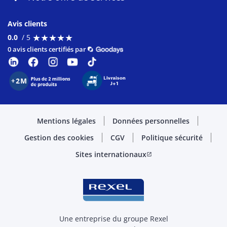
Avis clients
★
★
★
★
★
★
★
★
★
★
0.0
/ 5
0 avis clients certifiés par
Mentions légales
Données personnelles
Gestion des cookies
CGV
Politique sécurité
Sites internationaux
open_in_new
Une entreprise du groupe Rexel