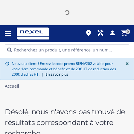
place
handyman
person
shopping_cart
0
G
×
Nouveau client ? Entrez le code promo BIENV202 valable pour
info
votre 1ère commande et bénéficiez de 20€ HT de réduction dès
200€ d'achat HT.
|
En savoir plus
Accueil
Désolé, nous n'avons pas trouvé de
résultats correspondant à votre
recherche