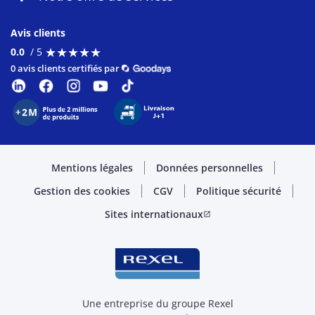
Avis clients
★
★
★
★
★
★
★
★
★
★
0.0
/ 5
0 avis clients certifiés par
Mentions légales
Données personnelles
Gestion des cookies
CGV
Politique sécurité
Sites internationaux
open_in_new
Une entreprise du groupe Rexel