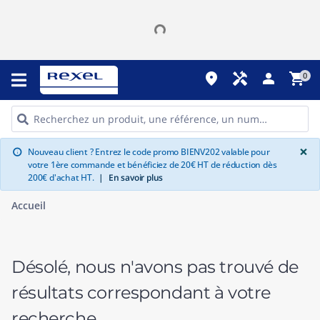
place
handyman
person
shopping_cart
0
G
×
Nouveau client ? Entrez le code promo BIENV202 valable pour
info
votre 1ère commande et bénéficiez de 20€ HT de réduction dès
200€ d'achat HT.
|
En savoir plus
Accueil
Désolé, nous n'avons pas trouvé de
résultats correspondant à votre
recherche