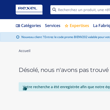
Catégories
Services
Expertises
La Fabri
menu_book
star
Nouveau client ? Entrez le code promo BIENV202 valable pour vo
info
Accueil
Désolé, nous n'avons pas trouvé
Votre recherche a été enregistrée afin que notre éq
