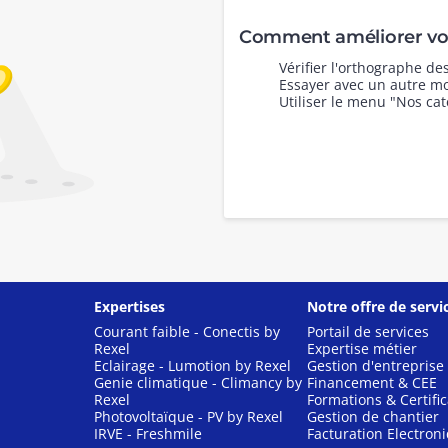
Comment améliorer vot
Vérifier l'orthographe d
Essayer avec un autre mo
Utiliser le menu "Nos cat
Expertises
Notre offre de servi
Courant faible - Conectis by
Portail de services
Rexel
Expertise métier
Eclairage - Lumotion by Rexel
Gestion d'entreprise
Genie climatique - Climancy by
Financement & CEE
Rexel
Formations & Certific
Photovoltaïque - PV by Rexel
Gestion de chantier
IRVE - Freshmile
Facturation Electron