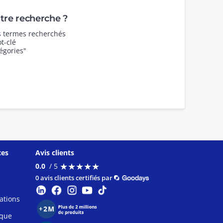
re recherche ?
es termes recherchés
t-clé
égories"
ces
Avis clients
★
★
★
★
★
★
★
★
★
★
0.0
/ 5
0 avis clients certifiés par
ations
ique