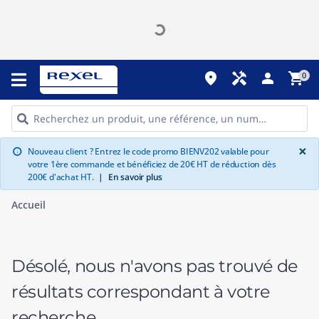
place
handyman
person
shopping_cart
0
G
×
Nouveau client ? Entrez le code promo BIENV202 valable pour
info
votre 1ère commande et bénéficiez de 20€ HT de réduction dès
200€ d'achat HT.
|
En savoir plus
Accueil
Désolé, nous n'avons pas trouvé de
résultats correspondant à votre
recherche