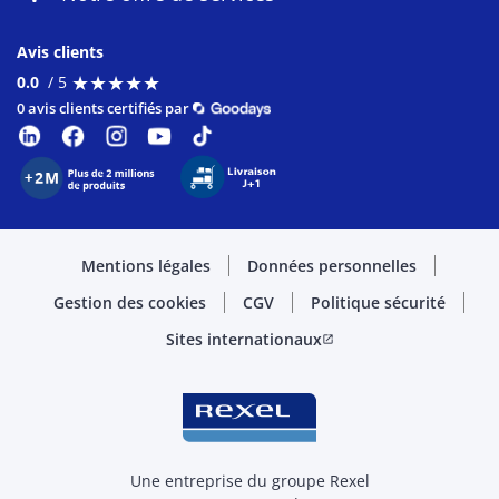
Avis clients
★
★
★
★
★
★
★
★
★
★
0.0
/ 5
0 avis clients certifiés par
Mentions légales
Données personnelles
Gestion des cookies
CGV
Politique sécurité
Sites internationaux
open_in_new
Une entreprise du groupe Rexel