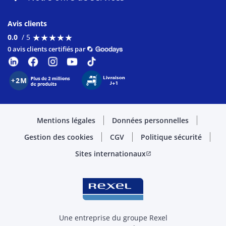
Avis clients
★
★
★
★
★
★
★
★
★
★
0.0
/ 5
0 avis clients certifiés par
Mentions légales
Données personnelles
Gestion des cookies
CGV
Politique sécurité
Sites internationaux
open_in_new
Une entreprise du groupe Rexel