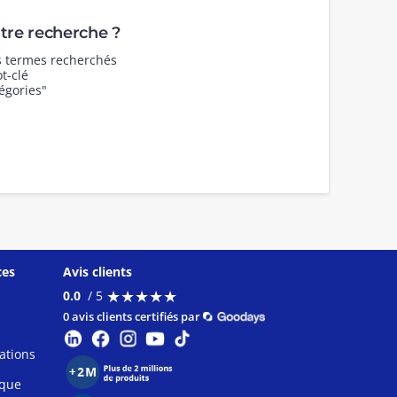
re recherche ?
es termes recherchés
t-clé
égories"
ces
Avis clients
★
★
★
★
★
★
★
★
★
★
0.0
/ 5
0 avis clients certifiés par
ations
ique