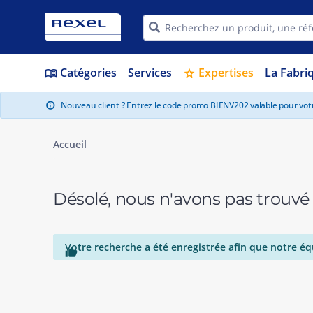
Catégories
Services
Expertises
La Fabri
menu_book
star
Nouveau client ? Entrez le code promo BIENV202 valable pour vo
info
Accueil
Désolé, nous n'avons pas trouvé
Votre recherche a été enregistrée afin que notre éq
