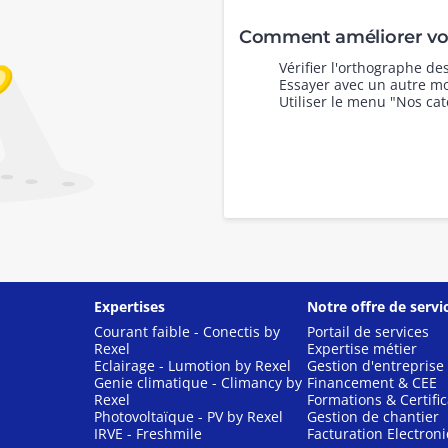
Comment améliorer vot
Vérifier l'orthographe d
Essayer avec un autre mo
Utiliser le menu "Nos cat
Expertises
Notre offre de servi
Courant faible - Conectis by
Portail de services
Rexel
Expertise métier
Eclairage - Lumotion by Rexel
Gestion d'entreprise
Genie climatique - Climancy by
Financement & CEE
Rexel
Formations & Certific
Photovoltaïque - PV by Rexel
Gestion de chantier
IRVE - Freshmile
Facturation Electron