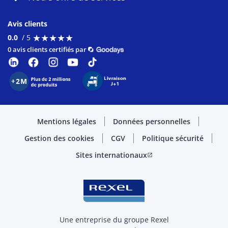
Avis clients
★
★
★
★
★
★
★
★
★
★
0.0
/ 5
0 avis clients certifiés par
Mentions légales
Données personnelles
Gestion des cookies
CGV
Politique sécurité
Sites internationaux
open_in_new
Une entreprise du groupe Rexel