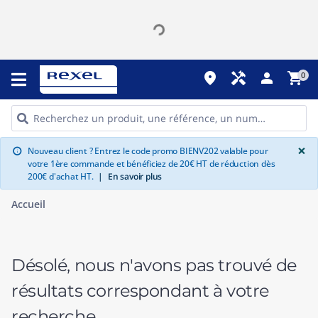
place
handyman
person
shopping_cart
0
G
×
Nouveau client ? Entrez le code promo BIENV202 valable pour
info
votre 1ère commande et bénéficiez de 20€ HT de réduction dès
200€ d'achat HT.
|
En savoir plus
Accueil
Désolé, nous n'avons pas trouvé de
résultats correspondant à votre
recherche