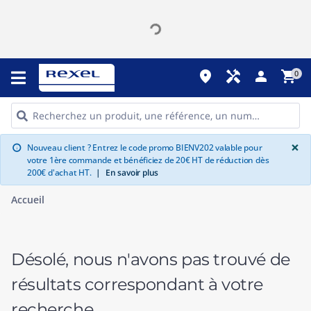
place
handyman
person
shopping_cart
0
G
×
Nouveau client ? Entrez le code promo BIENV202 valable pour
info
votre 1ère commande et bénéficiez de 20€ HT de réduction dès
200€ d'achat HT.
|
En savoir plus
Accueil
Désolé, nous n'avons pas trouvé de
résultats correspondant à votre
recherche