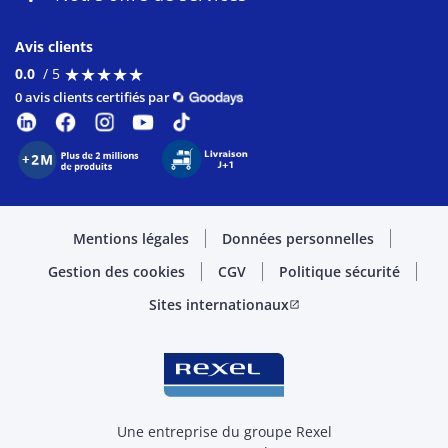
Avis clients
★
★
★
★
★
★
★
★
★
★
0.0
/ 5
0 avis clients certifiés par
Mentions légales
Données personnelles
Gestion des cookies
CGV
Politique sécurité
Sites internationaux
open_in_new
Une entreprise du groupe Rexel