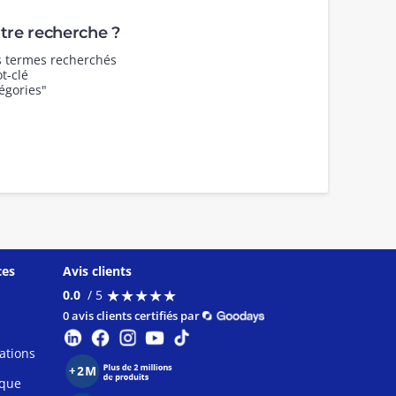
re recherche ?
es termes recherchés
t-clé
égories"
ces
Avis clients
★
★
★
★
★
★
★
★
★
★
0.0
/ 5
0 avis clients certifiés par
ations
ique