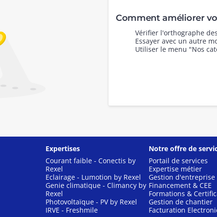
Comment améliorer vot
Vérifier l'orthographe d
Essayer avec un autre mo
Utiliser le menu "Nos cat
Expertises
Notre offre de servi
Courant faible - Conectis by
Portail de services
Rexel
Expertise métier
Eclairage - Lumotion by Rexel
Gestion d'entreprise
Genie climatique - Climancy by
Financement & CEE
Rexel
Formations & Certific
Photovoltaïque - PV by Rexel
Gestion de chantier
IRVE - Freshmile
Facturation Electron