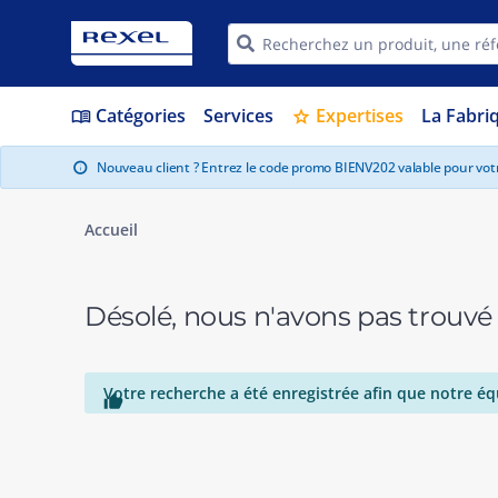
Catégories
Services
Expertises
La Fabri
menu_book
star
Nouveau client ? Entrez le code promo BIENV202 valable pour vo
info
Accueil
Désolé, nous n'avons pas trouvé
Votre recherche a été enregistrée afin que notre éq
