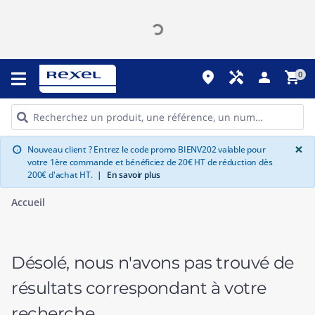
place
handyman
person
shopping_cart
0
G
×
Nouveau client ? Entrez le code promo BIENV202 valable pour
info
votre 1ère commande et bénéficiez de 20€ HT de réduction dès
200€ d'achat HT.
|
En savoir plus
Accueil
Désolé, nous n'avons pas trouvé de
résultats correspondant à votre
recherche