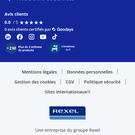
Avis clients
★
★
★
★
★
★
★
★
★
★
0.0
/ 5
0 avis clients certifiés par
Mentions légales
Données personnelles
Gestion des cookies
CGV
Politique sécurité
Sites internationaux
open_in_new
Une entreprise du groupe Rexel