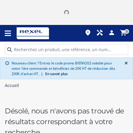
place
handyman
person
shopping_cart
0
G
×
Nouveau client ? Entrez le code promo BIENV202 valable pour
info
votre 1ère commande et bénéficiez de 20€ HT de réduction dès
200€ d'achat HT.
|
En savoir plus
Accueil
Désolé, nous n'avons pas trouvé de
résultats correspondant à votre
recherche