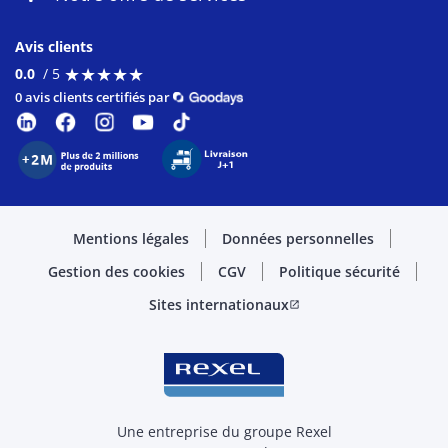
Avis clients
★
★
★
★
★
★
★
★
★
★
0.0
/ 5
0 avis clients certifiés par
Mentions légales
Données personnelles
Gestion des cookies
CGV
Politique sécurité
Sites internationaux
open_in_new
Une entreprise du groupe Rexel