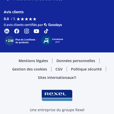
Avis clients
★
★
★
★
★
★
★
★
★
★
0.0
/ 5
0 avis clients certifiés par
Mentions légales
Données personnelles
Gestion des cookies
CGV
Politique sécurité
Sites internationaux
open_in_new
Une entreprise du groupe Rexel