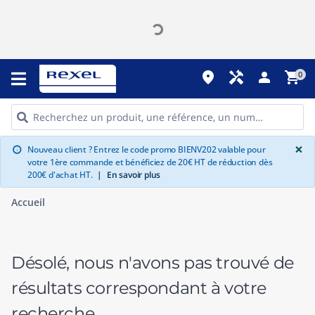
place
handyman
person
shopping_cart
0
G
×
Nouveau client ? Entrez le code promo BIENV202 valable pour
info
votre 1ère commande et bénéficiez de 20€ HT de réduction dès
200€ d'achat HT.
|
En savoir plus
Accueil
Désolé, nous n'avons pas trouvé de
résultats correspondant à votre
recherche