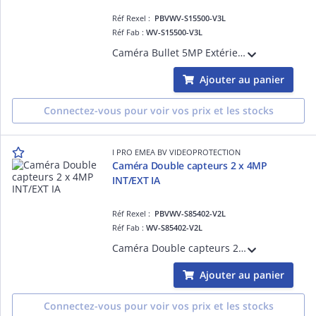
Réf Rexel :
PBVWV-S15500-V3L
Réf Fab :
WV-S15500-V3L
Caméra Bullet 5MP Extérieur Antivandale IK10, H265 H264, 0,05 lux Couleur, Led IR 40m, 132dB, Objectif varifocal motorisé 2,9-9mm, avec plateforme ouverte d'intelligence artificielle
Ajouter au panier
Connectez-vous pour voir vos prix et les stocks
I PRO EMEA BV VIDEOPROTECTION
Caméra Double capteurs 2 x 4MP
INT/EXT IA
Réf Rexel :
PBVWV-S85402-V2L
Réf Fab :
WV-S85402-V2L
Caméra Double capteurs 2 x 4MP (8MP), Intérieur / Extérieur, Antivandale IK10 et certification IP67, H265 H264, 0,21 lux Coul., 108dB, Led IR 40m, Objectif varifocale motorisé 3.2-7.3mm (100° à 43°), FIPS 140-2 Level3, IA, blanche
Ajouter au panier
Connectez-vous pour voir vos prix et les stocks