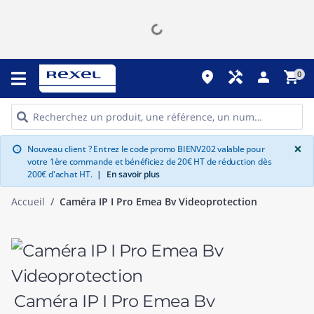
place
handyman
person
shopping_cart
0
G
×
Nouveau client ? Entrez le code promo BIENV202 valable pour
info
votre 1ère commande et bénéficiez de 20€ HT de réduction dès
200€ d'achat HT.
|
En savoir plus
Accueil
Caméra IP I Pro Emea Bv Videoprotection
Caméra IP I Pro Emea Bv