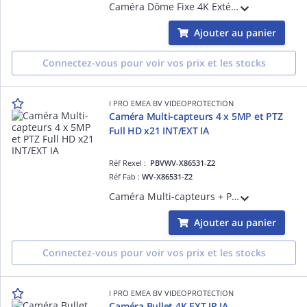
Caméra Dôme Fixe 4K Extérieur, H265 H264, 0,3 lux Couleur, LED IR 10m, Objectif fisheye 183° vertical / 183° horizontal, 84dB, avec plateforme ouverte d'intelligence artificielle, Digital Certificates by GlobalSign, FIPS 140-2 Level3
Ajouter au panier
Connectez-vous pour voir vos prix et les stocks
I PRO EMEA BV VIDEOPROTECTION
Caméra Multi-capteurs 4 x 5MP et PTZ
Full HD x21 INT/EXT IA
Réf Rexel :
PBVWV-X86531-Z2
Réf Fab :
WV-X86531-Z2
Caméra Multi-capteurs + PTZ 4 x 5MP et 1 PTZ : Full HD, Intérieur / Extérieur, Antivandale IK10 et certification IP67, H265 H264, Multi : 0,12 lux Coul., 108dB, PTZ : 0,11 lux Coul., 144dB, Multi : 3.2mm (97°) PTZ x21 4.0-84.6 mm (3.7° à 7
Ajouter au panier
Connectez-vous pour voir vos prix et les stocks
I PRO EMEA BV VIDEOPROTECTION
Caméra Bullet 4K EXT IR IA