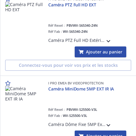
Caméra PTZ Full HD EXT
Réf Rexel :
PBVWV-S65340-Z4N
Réf Fab :
WV-S65340-Z4N
Caméra PTZ Full HD Extérieur Antivandale IK10 et IP66, avec revêtement Clear Sight, H265 H264, 0,015 lux Couleur, 144 dB, Zoom optique x40, PAN sans butée, stabilisateur gyroscopique, avec plateforme ouverte d'intelligence artificielle
Ajouter au panier
Connectez-vous pour voir vos prix et les stocks
I PRO EMEA BV VIDEOPROTECTION
Caméra MiniDome 5MP EXT IR IA
Réf Rexel :
PBVWV-S25500-V3L
Réf Fab :
WV-S25500-V3L
Caméra Dôme Fixe 5MP Extérieur Antivandale IK10, H265 H264, 0,05 lux Couleur, Led IR 40m, Objectif varifocale motorisé 2.9-9mm, avec plateforme ouverte d'intelligence artificielle
Ajouter au panier