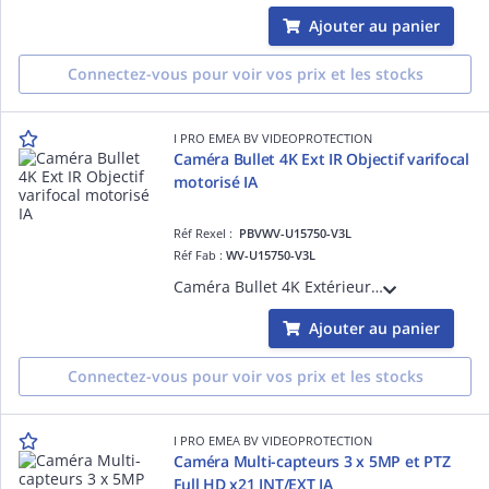
Ajouter au panier
Connectez-vous pour voir vos prix et les stocks
I PRO EMEA BV VIDEOPROTECTION
Caméra Bullet 4K Ext IR Objectif varifocal
motorisé IA
Réf Rexel :
PBVWV-U15750-V3L
Réf Fab :
WV-U15750-V3L
Caméra Bullet 4K Extérieur IP66 & IK10 H.265 - 3840x2160 @ 15 ips - LED IR 28m, 0.2 lux couleur, Objectif varifocal motorisé 3.2 à 10.2mm (114 à 31°), avec plateforme ouverte d'intelligence artificielle, Digital Certificates by GlobalSign,
Ajouter au panier
Connectez-vous pour voir vos prix et les stocks
I PRO EMEA BV VIDEOPROTECTION
Caméra Multi-capteurs 3 x 5MP et PTZ
Full HD x21 INT/EXT IA