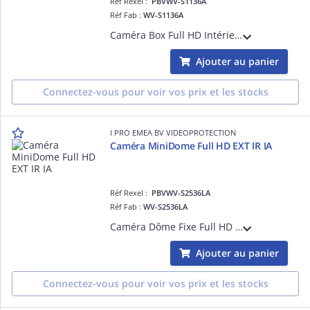
Réf Rexel :
PBVWV-S1136A
Réf Fab :
WV-S1136A
Caméra Box Full HD Intérieur, H265 H264, 0,008 lux Couleur, 144 dB, avec plateforme ouverte d'intelligence artificielle, Digital Certificates by GlobalSign, FIPS 140-2 Level3
Ajouter au panier
Connectez-vous pour voir vos prix et les stocks
I PRO EMEA BV VIDEOPROTECTION
Caméra MiniDome Full HD EXT IR IA
Réf Rexel :
PBVWV-S2536LA
Réf Fab :
WV-S2536LA
Caméra Dôme Fixe Full HD Extérieur Antivandale IK10, H265 H264, 0,09 lux Couleur, Led IR 40m, Objectif varifocale motorisé 2.9-9mm, avec plateforme ouverte d'intelligence artificielle, Digital Certificates by GlobalSign, FIPS 140-2 Level3
Ajouter au panier
Connectez-vous pour voir vos prix et les stocks