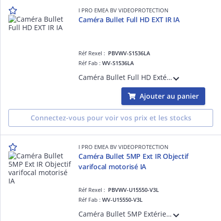
I PRO EMEA BV VIDEOPROTECTION
Caméra Bullet Full HD EXT IR IA
Réf Rexel :
PBVWV-S1536LA
Réf Fab :
WV-S1536LA
Caméra Bullet Full HD Extérieur Antivandale IK10, H265 H264, 0,009 lux Couleur, Led IR 50m, 144dB, Objectif varifocal motorisé 2.9-9mm, avec plateforme ouverte d'intelligence artificielle, Digital Certificates by GlobalSign, FIPS 140-2 Leve
Ajouter au panier
Connectez-vous pour voir vos prix et les stocks
I PRO EMEA BV VIDEOPROTECTION
Caméra Bullet 5MP Ext IR Objectif
varifocal motorisé IA
Réf Rexel :
PBVWV-U15550-V3L
Réf Fab :
WV-U15550-V3L
Caméra Bullet 5MP Extérieur IP66 & IK10 H.265 - 2560x1440 @ 30 ips - LED IR 28m, 0.07 lux couleur, Objectif varifocal motorisé 3.2 à 10.2mm (102 à 28°), avec plateforme ouverte d'intelligence artificielle, Digital Certificates by GlobalSign