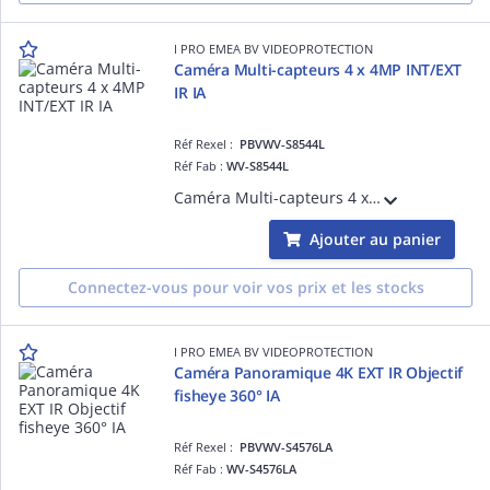
I PRO EMEA BV VIDEOPROTECTION
Caméra Multi-capteurs 4 x 4MP INT/EXT
IR IA
Réf Rexel :
PBVWV-S8544L
Réf Fab :
WV-S8544L
Caméra Multi-capteurs 4 x 4MP (16MP), Intérieur / Extérieur, Antivandale IK10 et certification IP67, H265 H264, 0,12 lux Couleur, Led IR 20m, 108dB, épaisseur 90mm, Objectif varifocal motorisé 2.9-7.3mm (43° à 100°), avec plateforme ouverte
Ajouter au panier
Connectez-vous pour voir vos prix et les stocks
I PRO EMEA BV VIDEOPROTECTION
Caméra Panoramique 4K EXT IR Objectif
fisheye 360° IA
Réf Rexel :
PBVWV-S4576LA
Réf Fab :
WV-S4576LA