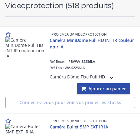
Videoprotection
(518 produits)
I PRO EMEA BV VIDEOPROTECTION
Caméra MiniDome Full HD INT IR couleur
noir IA
Réf Rexel :
PBVWV-S2236LA
Réf Fab :
WV-S2236LA
Caméra Dôme Fixe Full HD Intérieur Antivandale IK10, H265 H264, 0,009 lux Couleur, Led IR 50m, Objectif varifocale motorisé 2.9-9mm, avec plateforme ouverte d'intelligence artificielle, Digital Certificates by GlobalSign, FIPS 140-2 Level3
Ajouter au panier
Connectez-vous pour voir vos prix et les stocks
I PRO EMEA BV VIDEOPROTECTION
Caméra Bullet 5MP EXT IR IA