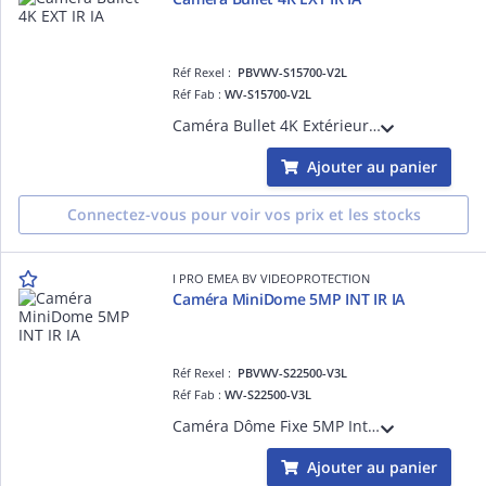
Réf Rexel :
PBVWV-S15700-V2L
Réf Fab :
WV-S15700-V2L
Caméra Bullet 4K Extérieur Antivandale IK10, H265 H264, 0,04 lux Couleur, Led IR 50m, 132dB, Objectif varifocal motorisé 4.3-8.6mm, avec plateforme ouverte d'intelligence artificielle
Ajouter au panier
Connectez-vous pour voir vos prix et les stocks
I PRO EMEA BV VIDEOPROTECTION
Caméra MiniDome 5MP INT IR IA
Réf Rexel :
PBVWV-S22500-V3L
Réf Fab :
WV-S22500-V3L
Caméra Dôme Fixe 5MP Intérieur Antivandale IK10, H265 H264, 0,05 lux Couleur, Led IR 30m, Objectif varifocale motorisé 2.9-9mm, avec plateforme ouverte d'intelligence artificielle
Ajouter au panier