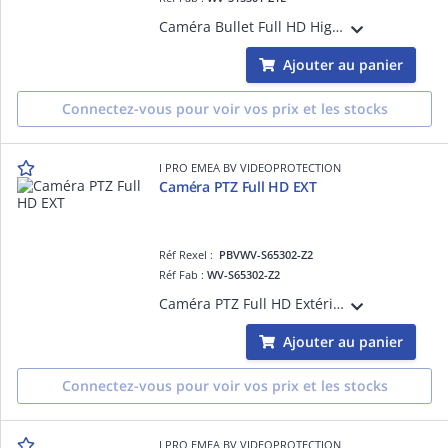
Caméra Bullet Full HD High Zoom Extérieur Antivandale IK10, H265 H264, 0,011 lux Couleur, Led IR 250m, 144dB, Objectif varifocal motorisé 4,7-47mm, avec plateforme ouverte d'intelligence artificielle
Ajouter au panier
Connectez-vous pour voir vos prix et les stocks
I PRO EMEA BV VIDEOPROTECTION
Caméra PTZ Full HD EXT
Réf Rexel :
PBVWV-S65302-Z2
Réf Fab :
WV-S65302-Z2
Caméra PTZ Full HD Extérieur Antivandale IK10 et IP66, 0,015 lux Couleur, 144 dB, Zoom optique x21, PAN sans butée, avec plateforme ouverte d'intelligence artificielle
Ajouter au panier
Connectez-vous pour voir vos prix et les stocks
I PRO EMEA BV VIDEOPROTECTION