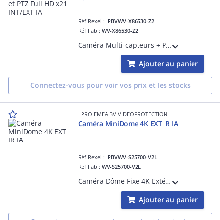
Réf Rexel :
PBVWV-X86530-Z2
Réf Fab :
WV-X86530-Z2
Caméra Multi-capteurs + PTZ 3 x 5MP et 1 PTZ : Full HD, Intérieur / Extérieur, Antivandale IK10 et certification IP67, H265 H264, Multi : 0,12 lux Coul., 108dB, PTZ : 0,11 lux Coul., 144dB, Multi : 3.2mm (97°) PTZ x21 4.0-84.6 mm (3.7° à 7
Ajouter au panier
Connectez-vous pour voir vos prix et les stocks
I PRO EMEA BV VIDEOPROTECTION
Caméra MiniDome 4K EXT IR IA
Réf Rexel :
PBVWV-S25700-V2L
Réf Fab :
WV-S25700-V2L
Caméra Dôme Fixe 4K Extérieur Antivandale IK10, H265 H264, 0,04 lux Couleur, Led IR 50m, Objectif varifocale motorisé 4.3-8.6mm, avec plateforme ouverte d'intelligence artificielle
Ajouter au panier