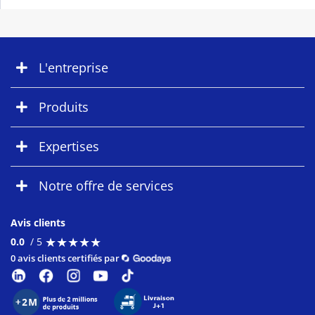
L'entreprise
Produits
Expertises
Notre offre de services
Avis clients
★
★
★
★
★
★
★
★
★
★
0.0
/ 5
0 avis clients certifiés par