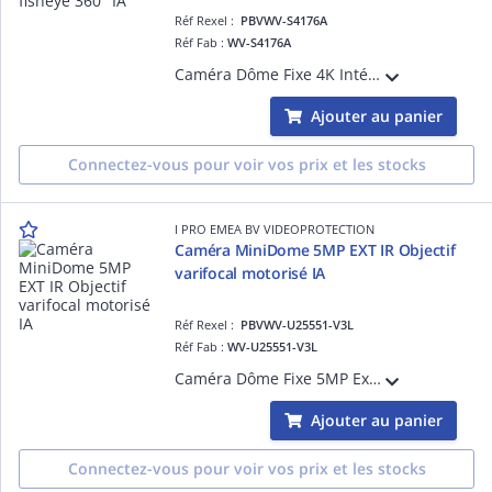
Réf Rexel :
PBVWV-S4176A
Réf Fab :
WV-S4176A
Caméra Dôme Fixe 4K Intérieur, H265 H264, 0,3 lux Couleur, Objectif fisheye 183° vertical / 183° horizontal, 84dB, avec plateforme ouverte d'intelligence artificielle, Digital Certificates by GlobalSign, FIPS 140-2 Level3
Ajouter au panier
Connectez-vous pour voir vos prix et les stocks
I PRO EMEA BV VIDEOPROTECTION
Caméra MiniDome 5MP EXT IR Objectif
varifocal motorisé IA
Réf Rexel :
PBVWV-U25551-V3L
Réf Fab :
WV-U25551-V3L
Caméra Dôme Fixe 5MP Extérieure IP66 & IK10 H.265 - 2560x1440 @ 30 ips - LED IR 28m, 0.07 lux couleur, Objectif varifocal motorisé 3.2 à 10.2mm (99 à 28°), avec plateforme ouverte d'intelligence artificielle, Digital Certificates by GlobalS
Ajouter au panier
Connectez-vous pour voir vos prix et les stocks