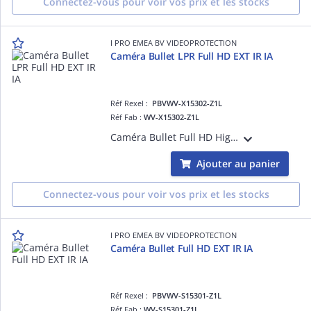
Connectez-vous pour voir vos prix et les stocks
I PRO EMEA BV VIDEOPROTECTION
Caméra Bullet LPR Full HD EXT IR IA
Réf Rexel :
PBVWV-X15302-Z1L
Réf Fab :
WV-X15302-Z1L
Caméra Bullet Full HD High Zoom LPR Extérieur Antivandale IK10, H265 H264, 0,011 lux Couleur, Led IR 250m, 144dB, Objectif varifocal motorisé 4,7-47mm, avec plateforme ouverte d'intelligence artificielle
Ajouter au panier
Connectez-vous pour voir vos prix et les stocks
I PRO EMEA BV VIDEOPROTECTION
Caméra Bullet Full HD EXT IR IA
Réf Rexel :
PBVWV-S15301-Z1L
Réf Fab :
WV-S15301-Z1L