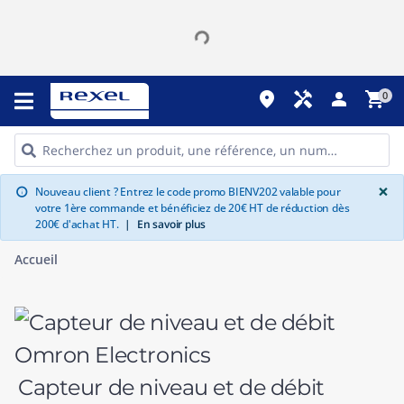
place
handyman
person
shopping_cart
0
G
×
Nouveau client ? Entrez le code promo BIENV202 valable pour
info
votre 1ère commande et bénéficiez de 20€ HT de réduction dès
200€ d'achat HT.
|
En savoir plus
Accueil
Capteur de niveau et de débit