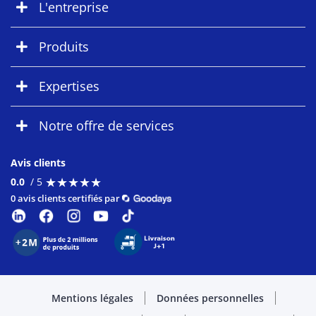
L'entreprise
Produits
Expertises
Notre offre de services
Avis clients
★
★
★
★
★
★
★
★
★
★
0.0
/ 5
0 avis clients certifiés par
Mentions légales
Données personnelles