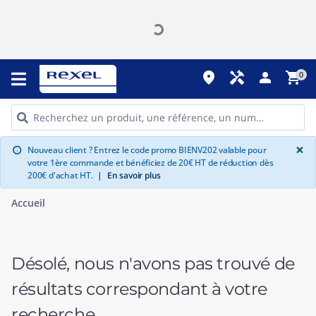
place
handyman
person
shopping_cart
0
G
×
Nouveau client ? Entrez le code promo BIENV202 valable pour
info
votre 1ère commande et bénéficiez de 20€ HT de réduction dès
200€ d'achat HT.
|
En savoir plus
Accueil
Désolé, nous n'avons pas trouvé de
résultats correspondant à votre
recherche