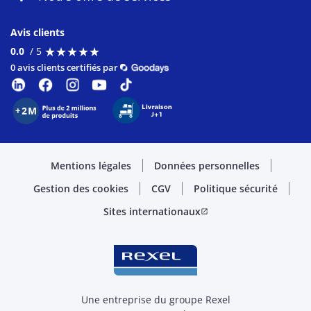
Avis clients
★
★
★
★
★
★
★
★
★
★
0.0
/ 5
0 avis clients certifiés par
Mentions légales
Données personnelles
Gestion des cookies
CGV
Politique sécurité
Sites internationaux
open_in_new
Une entreprise du groupe Rexel