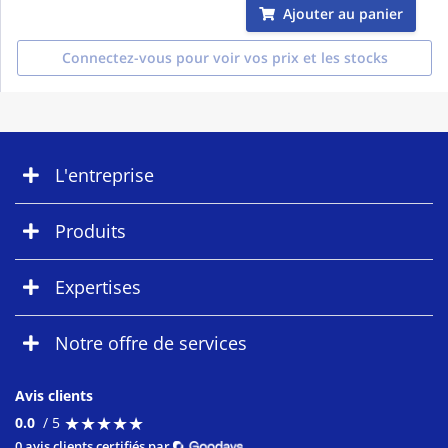
Ajouter au panier
Connectez-vous pour voir vos prix et les stocks
L'entreprise
Produits
Expertises
Notre offre de services
Avis clients
★
★
★
★
★
★
★
★
★
★
0.0
/ 5
0 avis clients certifiés par