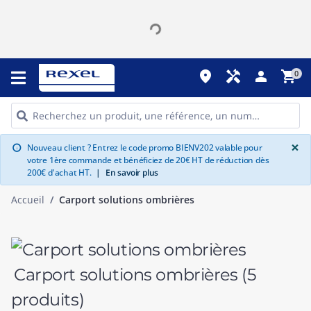
place
handyman
person
shopping_cart
0
G
×
Nouveau client ? Entrez le code promo BIENV202 valable pour
info
votre 1ère commande et bénéficiez de 20€ HT de réduction dès
200€ d'achat HT.
|
En savoir plus
Accueil
Carport solutions ombrières
Carport solutions ombrières
(5
produits)