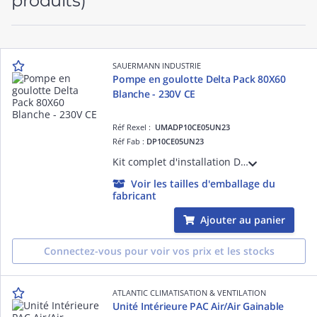
produits)
SAUERMANN INDUSTRIE
Pompe en goulotte Delta Pack 80X60
Blanche - 230V CE
Réf Rexel :
UMADP10CE05UN23
Réf Fab :
DP10CE05UN23
Kit complet d'installation Delta Pack 80x60 Ivoire RAL9001 - Débit max 20l/h - Goulotte 750mm - Coude à ouverture facile - Tube d'évacuation pré-installé, avec dispositif anti-siphon
Voir les tailles d'emballage du
fabricant
Ajouter au panier
Connectez-vous pour voir vos prix et les stocks
ATLANTIC CLIMATISATION & VENTILATION
Unité Intérieure PAC Air/Air Gainable