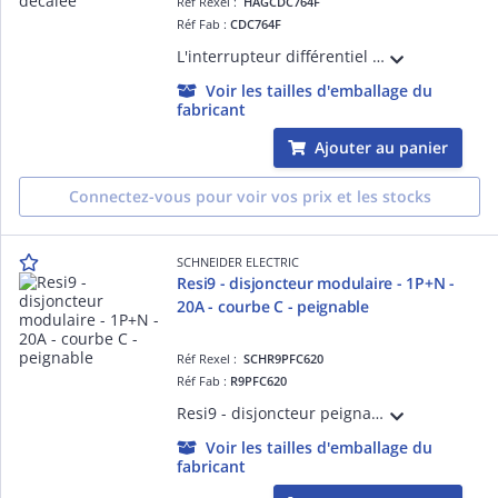
Réf Rexel :
HAGCDC764F
Réf Fab :
CDC764F
L'interrupteur différentiel Hager CDC764F, 2 poles 63 A 30 mA Type AC à Borne décalée assure la protection des personnes contre les contacts indirects et les installations contre les courants de fuite à la terre.
Voir les tailles d'emballage du
fabricant
Ajouter au panier
Connectez-vous pour voir vos prix et les stocks
SCHNEIDER ELECTRIC
Resi9 - disjoncteur modulaire - 1P+N -
20A - courbe C - peignable
Réf Rexel :
SCHR9PFC620
Réf Fab :
R9PFC620
Resi9 - disjoncteur peignable - 1P + N - 20 A - Courbe C - Largeur : 2 pas de 9 mm - blanc RAL 9003 - CE - NF - Icn 3000 A à 230 V CA 50 Hz selon EN/IEC 60898-1 - Classe de limitation : 3 selon EN/IEC 60898-1
Voir les tailles d'emballage du
fabricant