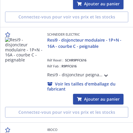
Ajouter au panier
Connectez-vous pour voir vos prix et les stocks
SCHNEIDER ELECTRIC
Resi9 - disjoncteur modulaire - 1P+N -
16A - courbe C - peignable
Réf Rexel :
SCHR9PFC616
Réf Fab :
R9PFC616
Resi9 - disjoncteur peignable - 1P + N - 16 A - Courbe C - Largeur : 2 pas de 9 mm - blanc RAL 9003 - CE - NF - Icn 3000 A à 230 V CA 50 Hz selon EN/IEC 60898-1 - Classe de limitation : 3 selon EN/IEC 60898-1
Voir les tailles d'emballage du
fabricant
Ajouter au panier
Connectez-vous pour voir vos prix et les stocks
IBOCO