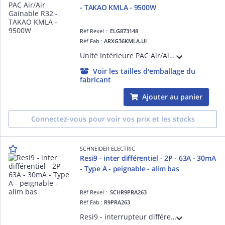
- TAKAO KMLA - 9500W
Réf Rexel :
ELG873148
Réf Fab :
ARXG36KMLA.UI
Unité Intérieure PAC Air/Air Gainable R32 - TAKAO KMLA - 9500W - Dc inverter - Confort acoustique - Discrétion - Pression statique réglable de 30 à 150 pa - Télécommande filaire
Voir les tailles d'emballage du
fabricant
Ajouter au panier
Connectez-vous pour voir vos prix et les stocks
SCHNEIDER ELECTRIC
Resi9 - inter différentiel - 2P - 63A - 30mA
- Type A - peignable - alim bas
Réf Rexel :
SCHR9PRA263
Réf Fab :
R9PRA263
Resi9 - interrupteur différentiel peignable - type A - 63A à 30°C selon EN/CEI 61008 - 1P + N - 30mA selon EN/CEI 61008 - Différentiel instantané - Ue : 230 V CA 50 Hz - CE - NF - Largeur : 4 pas de 9 mm - blanc RAL 9003 - IP20