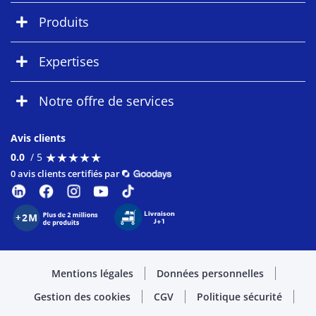
Produits
Expertises
Notre offre de services
Avis clients
★
★
★
★
★
★
★
★
★
★
0.0
/ 5
0 avis clients certifiés par
Mentions légales
Données personnelles
Gestion des cookies
CGV
Politique sécurité