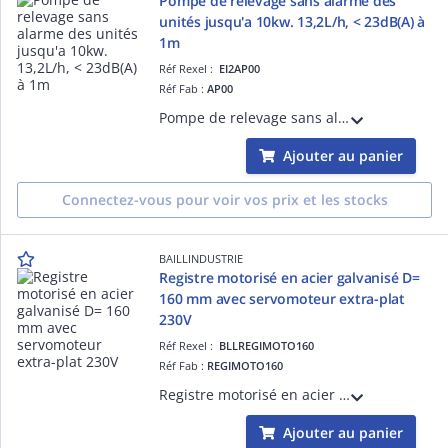
Pompe de relevage sans alarme des
unités jusqu'a 10kw. 13,2L/h, < 23dB(A) à
1m
Réf Rexel :
EI2AP00
Réf Fab :
AP00
Pompe de relevage sans alarme pour climatiseur jusqu'a 10kw. 13,2L/h, < 23dB(A) à 1m. Pompe compacte et économique. Avec son filtre moulé intégré et son réservoir démontable, elle permet à moindre coût de relever les eaux des condensats.
Ajouter au panier
Connectez-vous pour voir vos prix et les stocks
BAILLINDUSTRIE
Registre motorisé en acier galvanisé D=
160 mm avec servomoteur extra-plat
230V
Réf Rexel :
BLLREGIMOTO160
Réf Fab :
REGIMOTO160
Registre motorisé en acier galvanisé diamètre 160 mm - étanche et isolé - avec servomoteur extra-plat 230 volts, tout-ou-rien - 3 points, permettant la motorisation d'un volet de réglage et le calage du débit d'air maxi et mini
Ajouter au panier