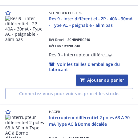
SCHNEIDER ELECTRIC
Resi9 - inter différentiel - 2P - 40A - 30mA
- Type AC - peignable - alim bas
Réf Rexel :
SCHR9PRC240
Réf Fab :
R9PRC240
Resi9 - interrupteur différentiel peignable - type AC - 40A à 30°C selon EN/CEI 61008 - 1P + N - 30mA selon EN/CEI 61008 - Différentiel instantané - Ue : 230 V CA 50 Hz - CE - NF - Largeur : 4 pas de 9 mm - blanc RAL 9003 - IP20
Voir les tailles d'emballage du
fabricant
Ajouter au panier
Connectez-vous pour voir vos prix et les stocks
HAGER
Interrupteur différentiel 2 poles 63 A 30
mA Type AC à Borne décalée