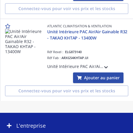
Connectez-vous pour voir vos prix et les stocks
ATLANTIC CLIMATISATION & VENTILATION
Unité Intérieure PAC Air/Air Gainable R32
- TAKAO KHTAP - 13400W
Réf Rexel :
ELG873140
Réf Fab :
ARXG54KHTAP.UI
Unité Intérieure PAC Air/Air Gainable R32 - TAKAO KHTAP - 13400W - Dc inverter - Pompe de relevage - Pression statique réglable jusqu'à 200 pa - Télécommande filaire
Ajouter au panier
Connectez-vous pour voir vos prix et les stocks
L'entreprise