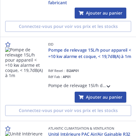
fabricant
Ajouter au panier
Connectez-vous pour voir vos prix et les stocks
EID
Pompe de relevage 15L/h pour appareil <
=10 kw alarme et coque, < 19,7dB(A) à 1m
Réf Rexel :
EI2AP01
Réf Fab :
AP01
Pompe de relevage 15l/h des condensats des climatiseurs jusqu'a 10kw. Pompe ultra silencieuse (19,7dba), étanche (64ip) et très compacte. Connectiques PLUG & PLAY, alarme 5Amp, filtre inox et un réservoir démontable. Facteur de marche 100%.
Ajouter au panier
Connectez-vous pour voir vos prix et les stocks
ATLANTIC CLIMATISATION & VENTILATION
Unité Intérieure PAC Air/Air Gainable R32