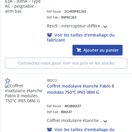
Réf Rexel :
SCHR9PRC263
Réf Fab :
R9PRC263
Resi9 - interrupteur différentiel peignable - type AC - 63A à 30°C selon EN/CEI 61008 - 1P + N - 30mA selon EN/CEI 61008 - Différentiel instantané - Ue : 230 V CA 50 Hz - CE - NF - Largeur : 4 pas de 9 mm - blanc RAL 9003 - IP20
Voir les tailles d'emballage du
fabricant
Ajouter au panier
Connectez-vous pour voir vos prix et les stocks
IBOCO
Coffret modulaire étanche Pablo 8
modules 750°C IP65 08M G
Réf Rexel :
IBOB06537
Réf Fab :
B06537
Coffret modulaire étanche Pablo 8 modules 750°C IP65 08M G Gris RAL7035 210x215x105 1 rangée
Voir les tailles d'emballage du