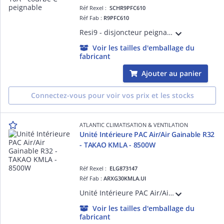
Réf Rexel :
SCHR9PFC610
Réf Fab :
R9PFC610
Resi9 - disjoncteur peignable - 1P + N - 10 A - Courbe C - Largeur : 2 pas de 9 mm - blanc RAL 9003 - CE - NF - Icn 3000 A à 230 V CA 50 Hz selon EN/IEC 60898-1 - Classe de limitation : 3 selon EN/IEC 60898-1
Voir les tailles d'emballage du
fabricant
Ajouter au panier
Connectez-vous pour voir vos prix et les stocks
ATLANTIC CLIMATISATION & VENTILATION
Unité Intérieure PAC Air/Air Gainable R32
- TAKAO KMLA - 8500W
Réf Rexel :
ELG873147
Réf Fab :
ARXG30KMLA.UI
Unité Intérieure PAC Air/Air Gainable R32 - TAKAO KMLA - 8500W - Dc inverter - Confort acoustique - Discrétion - Pression statique réglable de 30 à 150 pa - Télécommande filaire
Voir les tailles d'emballage du
fabricant