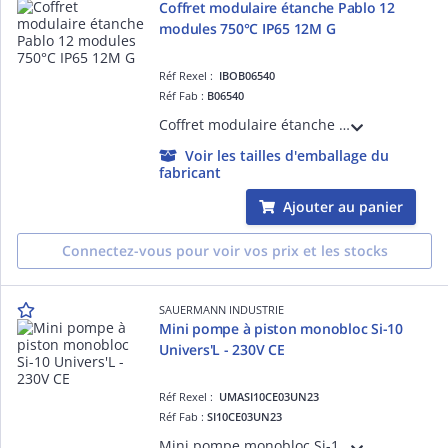
Coffret modulaire étanche Pablo 12
modules 750°C IP65 12M G
Réf Rexel :
IBOB06540
Réf Fab :
B06540
Coffret modulaire étanche Pablo 12 modules 750°C IP65 12M G Gris RAL7035 263x314x143 1 rangée
Voir les tailles d'emballage du
fabricant
Ajouter au panier
Connectez-vous pour voir vos prix et les stocks
SAUERMANN INDUSTRIE
Mini pompe à piston monobloc Si-10
Univers'L - 230V CE
Réf Rexel :
UMASI10CE03UN23
Réf Fab :
SI10CE03UN23
Mini pompe monobloc Si-10 Univers'L - Kit complet pompes et accessoires de montage - Débit max 20l/h - Tube d'évacuation pré-installé, avec dispositif anti-siphon - Intégration parfaite dans les DELTA PACK et tout système en coude