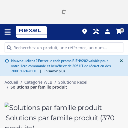
place
handyman
person
shopping_cart
0
G
×
Nouveau client ? Entrez le code promo BIENV202 valable pour
info
votre 1ère commande et bénéficiez de 20€ HT de réduction dès
200€ d'achat HT.
|
En savoir plus
Accueil
Catégorie WEB
Solutions Rexel
Solutions par famille produit
Solutions par famille produit
(370