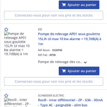
Ajouter au panier
Connectez-vous pour voir vos prix et les stocks
EID
Pompe de relevage AP01 sous goulotte
15L/h UI max 10 kw alarme < 19,7dB(A) à
1m
Réf Rexel :
EI2AP06
Réf Fab :
AP06
Pompe de relevage des condensats des unités de climatisation jusqu'a 10kw, plaçée dans une goulotte d'angle (gauche ou droite de diamètre 80). Pompe ultra silencieuse (19,7dba), étanche (64ip), connectiques PLUG & PLAY et très compacte.
Ajouter au panier
Connectez-vous pour voir vos prix et les stocks
SCHNEIDER ELECTRIC
Resi9 - inter différentiel - 2P - 63A - 30mA
- Type AC - peignable - alim bas