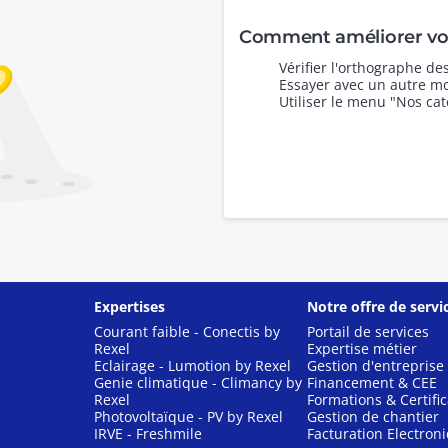
Comment améliorer vot
Vérifier l'orthographe d
Essayer avec un autre mo
Utiliser le menu "Nos cat
Expertises
Notre offre de servi
Courant faible - Conectis by
Portail de services
Rexel
Expertise métier
Eclairage - Lumotion by Rexel
Gestion d'entreprise
Genie climatique - Climancy by
Financement & CEE
Rexel
Formations & Certific
Photovoltaïque - PV by Rexel
Gestion de chantier
IRVE - Freshmile
Facturation Electron