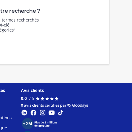
re recherche ?
es termes recherchés
t-clé
égories"
ces
Avis clients
★
★
★
★
★
★
★
★
★
★
0.0
/ 5
0 avis clients certifiés par
ations
ique