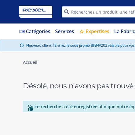
Catégories
Services
Expertises
La Fabri
menu_book
star
Nouveau client ? Entrez le code promo BIENV202 valable pour vo
info
Accueil
Désolé, nous n'avons pas trouvé
Votre recherche a été enregistrée afin que notre éq
