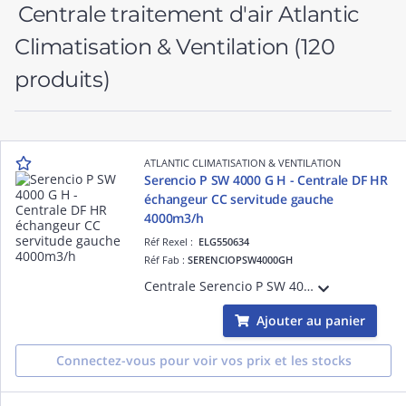
Centrale traitement d'air Atlantic
Climatisation & Ventilation
(120
produits)
ATLANTIC CLIMATISATION & VENTILATION
Serencio P SW 4000 G H - Centrale DF HR
échangeur CC servitude gauche
4000m3/h
Réf Rexel :
ELG550634
Réf Fab :
SERENCIOPSW4000GH
Centrale Serencio P SW 4000 G, DF HR horizontal, échangeur contre-courant - servitude gauche - 4000m3/h - isol. 50 mm laine minérale - EN 1886 : D2-L2-F8-T3-TB2 :filtre soufflage ISO ePM1 60% (F7) en std et ISO ePM1 70% (F8) en option
Ajouter au panier
Connectez-vous pour voir vos prix et les stocks