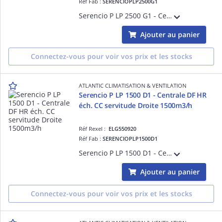
Réf Fab :
SERENCIOPLP2500G1
Serencio P LP 2500 G1 - Centrale DF HR échangeur contre-courant servitude Gauche 2500m3/h - plugfan EC - isol. 30 mm laine minérale - EN 1886 : D2-L2-F9-T3-TB2 - Portes coulissantes et pompe de relevage condensats en standard
Ajouter au panier
Connectez-vous pour voir vos prix et les stocks
ATLANTIC CLIMATISATION & VENTILATION
Serencio P LP 1500 D1 - Centrale DF HR
éch. CC servitude Droite 1500m3/h
Réf Rexel :
ELG550920
Réf Fab :
SERENCIOPLP1500D1
Serencio P LP 1500 D1 - Centrale DF HR échangeur contre-courant servitude Droite 1500m3/h - plugfan EC - isol. 30 mm laine minérale - EN 1886 : D2-L2-F9-T3-TB2 - Portes coulissantes et pompe de relevage condensats en standard
Ajouter au panier
Connectez-vous pour voir vos prix et les stocks