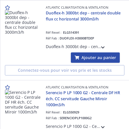
ATLANTIC CLIMATISATION & VENTILATION
Duoflex-h 3000bt dep - centrale double
flux cc horizontal 3000m3/h
Réf Rexel :
ELG514391
Réf Fab :
DUOFLEX-H3000BTDEP
Duoflex-h 3000bt dep - centrale double flux cc 3000m3/h bet+dep - haut rendement >80% - version horizontal . - moteurs ec - turbine réaction - isol. 25 mm lm - filtration f7/m5 - régul intégrée - h 590mm - préchauff. élec. intégré
Ajouter au panier
Connectez-vous pour voir vos prix et les stocks
ATLANTIC CLIMATISATION & VENTILATION
Serencio P LP 1000 G2 - Centrale DF HR
éch. CC servitude Gauche Miroir
1000m3/h
Réf Rexel :
ELG550929
Réf Fab :
SERENCIOPLP1000G2
Serencio P LP 1000 G2 - Centrale DF HR échangeur contre-courant servitude Gauche Miroir 1000m3/h - plugfan EC - isol. 30 mm laine minérale - EN 1886 : D2-L2-F9-T3-TB2 - Portes coulissantes et pompe de relevage condensats en standard