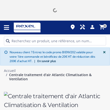
place
handyman
person
shopping_cart
0
G
×
Nouveau client ? Entrez le code promo BIENV202 valable pour
info
votre 1ère commande et bénéficiez de 20€ HT de réduction dès
200€ d'achat HT.
|
En savoir plus
Accueil
Centrale traitement d'air Atlantic Climatisation &
Ventilation