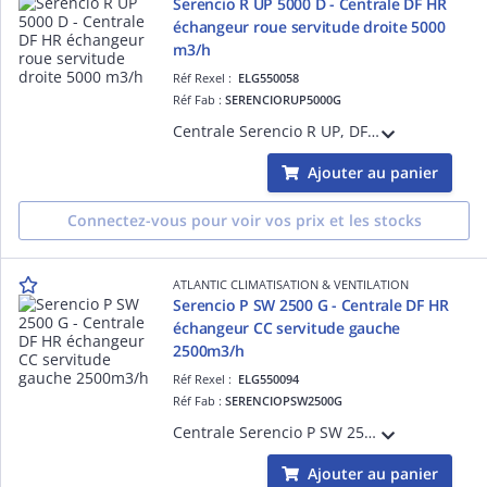
Serencio R UP 5000 D - Centrale DF HR
échangeur roue servitude droite 5000
m3/h
Réf Rexel :
ELG550058
Réf Fab :
SERENCIORUP5000G
Centrale Serencio R UP, DF superposés HR, échangeur rotatif - servitude droite - 5000m3/h - plugfan EC - isol. 50 mm laine roche - EN 1886 : D2-L2-F8-T3-TB2: filtre soufflage ISO ePM1 60% (F7) et ISO ePM10 50% (M5) en reprise.
Ajouter au panier
Connectez-vous pour voir vos prix et les stocks
ATLANTIC CLIMATISATION & VENTILATION
Serencio P SW 2500 G - Centrale DF HR
échangeur CC servitude gauche
2500m3/h
Réf Rexel :
ELG550094
Réf Fab :
SERENCIOPSW2500G
Centrale Serencio P SW 2500 G, DF HR vert. et horiz., échangeur contre-courant - servitude gauche - 2500m3/h - isol. 30 mm laine minérale - EN 1886 : D2-L2-F8-T3-TB2 :filtre soufflage ISO ePM1 60% (F7) en std et ISO ePM1 70% (F8) en option
Ajouter au panier