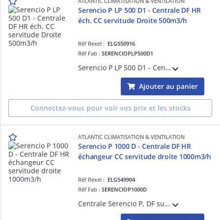
ATLANTIC CLIMATISATION & VENTILATION
Serencio P LP 500 D1 - Centrale DF HR
éch. CC servitude Droite 500m3/h
Réf Rexel :
ELG550916
Réf Fab :
SERENCIOPLP500D1
Serencio P LP 500 D1 - Centrale DF HR échangeur contre-courant servitude Droite 500m3/h - plugfan EC - isol. 30 mm laine minérale - EN 1886 : D2-L2-F9-T3-TB2 - Portes coulissantes et pompe de relevage condensats en standard
Ajouter au panier
Connectez-vous pour voir vos prix et les stocks
ATLANTIC CLIMATISATION & VENTILATION
Serencio P 1000 D - Centrale DF HR
échangeur CC servitude droite 1000m3/h
Réf Rexel :
ELG549904
Réf Fab :
SERENCIOP1000D
Centrale Serencio P, DF superposés HR, échangeur contre-courant - servitude droite - 1000m3/h - plugfan EC - isol. 50 mm laine minérale - EN 1886 : D2-L2-F9-T3-TB3 :filtre soufflage ISO ePM1 55% (F7) en std et ISO ePM1 70% (F8) en option