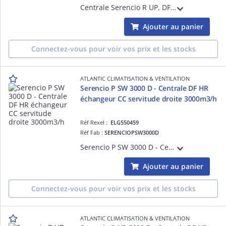
Centrale Serencio R UP, DF superposés HR, échangeur rotatif - servitude droite - 2600m3/h - plugfan EC - isol. 30 ou 50 mm laine roche - EN 1886 : D2-L2-F8-T3-TB2: filtre soufflage ISO ePM1 60% (F7) et ISO ePM10 50% (M5) en reprise.
Ajouter au panier
Connectez-vous pour voir vos prix et les stocks
ATLANTIC CLIMATISATION & VENTILATION
Serencio P SW 3000 D - Centrale DF HR
échangeur CC servitude droite 3000m3/h
Réf Rexel :
ELG550459
Réf Fab :
SERENCIOPSW3000D
Serencio P SW 3000 D - Centrale DF HR échangeur CC servitude droite 3000m3/h, 4 flux horizontaux, panneau laine de roche 50mm, NF EN 1886 D2-L2-T3-TB2, bypass pro, moteur EC, Modbus RTU en std, soufflage iso ePM1 60%, reprise iso ePM1 50%
Ajouter au panier
Connectez-vous pour voir vos prix et les stocks
ATLANTIC CLIMATISATION & VENTILATION