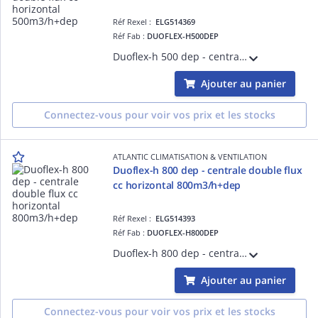
Réf Rexel :
ELG514369
Réf Fab :
DUOFLEX-H500DEP
Duoflex-h 500 dep - centrale double flux cc horizontal 500m3/h+dep - double flux haut rendement >80% - version horizontale - moteurs ec - turbine réaction - isol. 25 mm lm - filtration f7/m5 - régul intégrée - hauteur 370mm
Ajouter au panier
Connectez-vous pour voir vos prix et les stocks
ATLANTIC CLIMATISATION & VENTILATION
Duoflex-h 800 dep - centrale double flux
cc horizontal 800m3/h+dep
Réf Rexel :
ELG514393
Réf Fab :
DUOFLEX-H800DEP
Duoflex-h 800 dep - centrale double flux cc horizontal 800m3/h+dep - double flux haut rendement >80% - version horizontal - moteurs ec - turbine réaction - isol. 25 mm lm - filtration f7/m5 - régul intégrée - hauteur 370mm
Ajouter au panier
Connectez-vous pour voir vos prix et les stocks