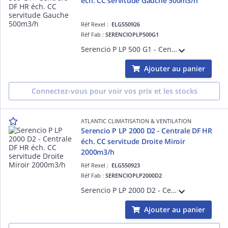
éch. CC servitude Gauche 500m3/h
Réf Rexel :
ELG550926
Réf Fab :
SERENCIOPLP500G1
Serencio P LP 500 G1 - Centrale DF HR échangeur contre-courant servitude Gauche 500m3/h - plugfan EC - isol. 30 mm laine minérale - EN 1886 : D2-L2-F9-T3-TB2 - Portes coulissantes et pompe de relevage condensats en standard
Ajouter au panier
Connectez-vous pour voir vos prix et les stocks
ATLANTIC CLIMATISATION & VENTILATION
Serencio P LP 2000 D2 - Centrale DF HR
éch. CC servitude Droite Miroir
2000m3/h
Réf Rexel :
ELG550923
Réf Fab :
SERENCIOPLP2000D2
Serencio P LP 2000 D2 - Centrale DF HR échangeur contre-courant servitude Droite Miroir 2000m3/h - plugfan EC - isol. 30 mm laine minérale - EN 1886 : D2-L2-F9-T3-TB2 - Portes coulissantes et pompe de relevage condensats en standard
Ajouter au panier