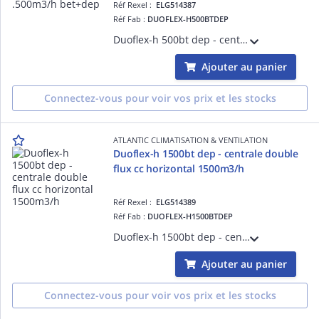
Réf Rexel :
ELG514387
Réf Fab :
DUOFLEX-H500BTDEP
Duoflex-h 500bt dep - centrale double flux cc 500m3/h bet+dep - haut rendement >80% - version horizontal ontale - moteurs ec - turbine réaction - isol. 25 mm lm - filtration f7/m5 - régul intégrée - h 370mm - préchauff. élec. intégré
Ajouter au panier
Connectez-vous pour voir vos prix et les stocks
ATLANTIC CLIMATISATION & VENTILATION
Duoflex-h 1500bt dep - centrale double
flux cc horizontal 1500m3/h
Réf Rexel :
ELG514389
Réf Fab :
DUOFLEX-H1500BTDEP
Duoflex-h 1500bt dep - centrale double flux cc 1500m3/h bet+dep - haut rendement >80% - version horizontal . - moteurs ec - turbine réaction - isol. 25 mm lm - filtration f7/m5 - régul intégrée - h 455mm - préchauff. élec. intégré
Ajouter au panier
Connectez-vous pour voir vos prix et les stocks