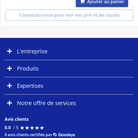
Ajouter au panier
Connectez-vous pour voir vos prix et les stocks
L'entreprise
Produits
Expertises
Notre offre de services
Avis clients
★
★
★
★
★
★
★
★
★
★
0.0
/ 5
0 avis clients certifiés par