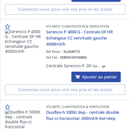
Connectez-vous pour voir vos prix et les stocks
ATLANTIC CLIMATISATION & VENTILATION
Serencio P 4000 G - Centrale DF HR
échangeur CC servitude gauche
4000m3/h
Réf Rexel :
ELG549772
Réf Fab :
SERENCIOP4000G
Centrale Serencio P, DF superposés HR, échangeur contre-courant - servitude gauche - 4000m3/h - plugfan EC - isol. 50 mm laine minérale - EN 1886 : D2-L2-F9-T3-TB3 :filtre soufflage ISO ePM1 55% (F7) en std et ISO ePM1 70% (F8) en option
Ajouter au panier
Connectez-vous pour voir vos prix et les stocks
ATLANTIC CLIMATISATION & VENTILATION
Duoflex-h 500bt dep - centrale double
flux cc horizontal .500m3/h bet+dep