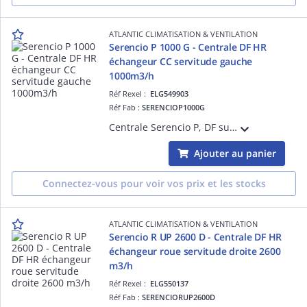
ATLANTIC CLIMATISATION & VENTILATION
Serencio P 1000 G - Centrale DF HR
échangeur CC servitude gauche
1000m3/h
Réf Rexel :
ELG549903
Réf Fab :
SERENCIOP1000G
Centrale Serencio P, DF superposés HR, échangeur contre-courant - servitude gauche - 1000m3/h - plugfan EC - isol. 50 mm laine minérale - EN 1886 : D2-L2-F9-T3-TB3 :filtre soufflage ISO ePM1 55% (F7) en std et ISO ePM1 70% (F8) en option
Ajouter au panier
Connectez-vous pour voir vos prix et les stocks
ATLANTIC CLIMATISATION & VENTILATION
Serencio R UP 2600 D - Centrale DF HR
échangeur roue servitude droite 2600
m3/h
Réf Rexel :
ELG550137
Réf Fab :
SERENCIORUP2600D