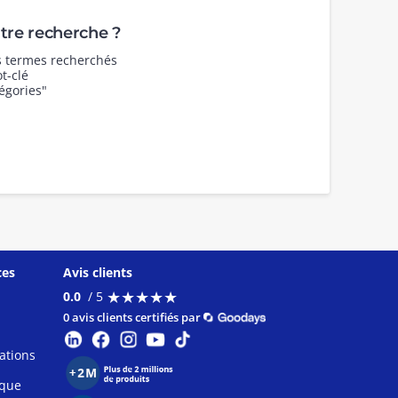
re recherche ?
es termes recherchés
t-clé
égories"
ces
Avis clients
★
★
★
★
★
★
★
★
★
★
0.0
/ 5
0 avis clients certifiés par
ations
ique