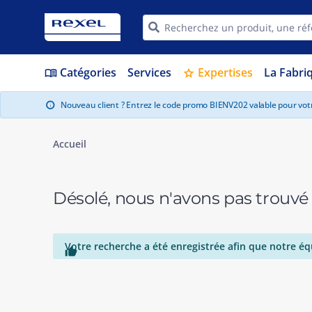
Catégories
Services
Expertises
La Fabri
menu_book
star
Nouveau client ? Entrez le code promo BIENV202 valable pour vo
info
Accueil
Désolé, nous n'avons pas trouvé
Votre recherche a été enregistrée afin que notre éq
