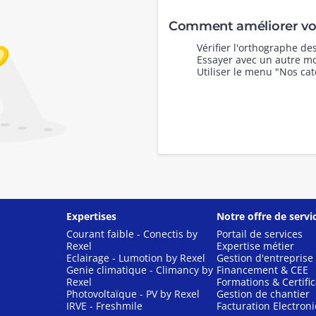
Comment améliorer vot
Vérifier l'orthographe d
Essayer avec un autre mo
Utiliser le menu "Nos cat
Expertises
Notre offre de servi
Courant faible - Conectis by
Portail de services
Rexel
Expertise métier
Eclairage - Lumotion by Rexel
Gestion d'entreprise
Genie climatique - Climancy by
Financement & CEE
Rexel
Formations & Certific
Photovoltaïque - PV by Rexel
Gestion de chantier
IRVE - Freshmile
Facturation Electron