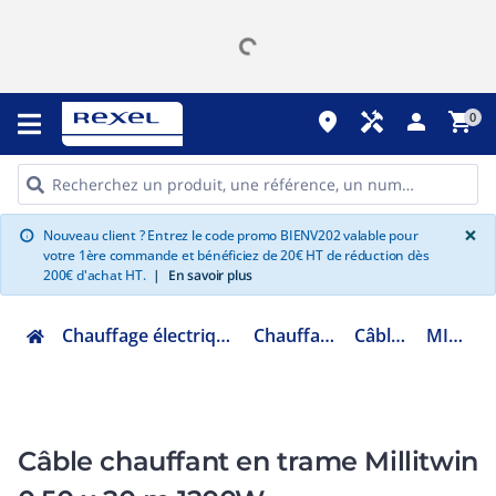
place
handyman
person
shopping_cart
0
G
×
Nouveau client ? Entrez le code promo BIENV202 valable pour
info
votre 1ère commande et bénéficiez de 20€ HT de réduction dès
200€ d'achat HT.
|
En savoir plus
Chauffage électrique climatisation ventilation
Chauffage domestique
Câble chauffant
MIL120W20F
Câble chauffant en trame Millitwin