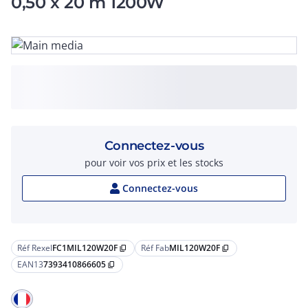
0,50 x 20 m 1200W
Connectez-vous
pour voir vos prix et les stocks
Connectez-vous
Réf Rexel
FC1MIL120W20F
Réf Fab
MIL120W20F
content_copy
content_copy
EAN13
7393410866605
content_copy