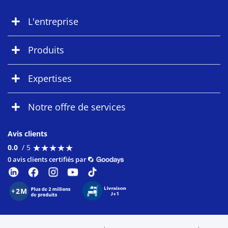
L'entreprise
Produits
Expertises
Notre offre de services
Avis clients
★
★
★
★
★
★
★
★
★
★
0.0
/ 5
0 avis clients certifiés par