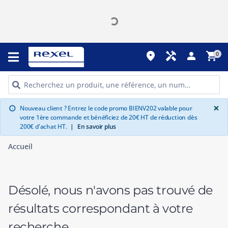
place
handyman
person
shopping_cart
0
G
×
Nouveau client ? Entrez le code promo BIENV202 valable pour
info
votre 1ère commande et bénéficiez de 20€ HT de réduction dès
200€ d'achat HT.
|
En savoir plus
Accueil
Désolé, nous n'avons pas trouvé de
résultats correspondant à votre
recherche