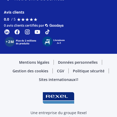
Avis clients
★
★
★
★
★
★
★
★
★
★
0.0
/ 5
0 avis clients certifiés par
Mentions légales
Données personnelles
Gestion des cookies
CGV
Politique sécurité
Sites internationaux
open_in_new
Une entreprise du groupe Rexel