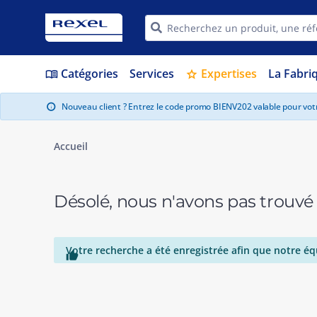
Catégories
Services
Expertises
La Fabri
menu_book
star
Nouveau client ? Entrez le code promo BIENV202 valable pour vo
info
Accueil
Désolé, nous n'avons pas trouvé
Votre recherche a été enregistrée afin que notre éq
