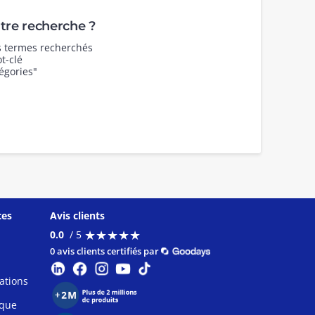
re recherche ?
es termes recherchés
t-clé
égories"
ces
Avis clients
★
★
★
★
★
★
★
★
★
★
0.0
/ 5
0 avis clients certifiés par
ations
ique