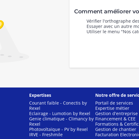
Comment améliorer vot
Vérifier l'orthographe d
Essayer avec un autre mo
Utiliser le menu "Nos cat
Expertises
Notre offre de servi
Courant faible - Conectis by
Portail de services
Rexel
Expertise métier
Eclairage - Lumotion by Rexel
Gestion d'entreprise
Genie climatique - Climancy by
Financement & CEE
Rexel
Formations & Certific
Photovoltaïque - PV by Rexel
Gestion de chantier
IRVE - Freshmile
Facturation Electron