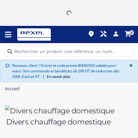
place
handyman
person
shopping_cart
0
G
×
Nouveau client ? Entrez le code promo BIENV202 valable pour
info
votre 1ère commande et bénéficiez de 20€ HT de réduction dès
200€ d'achat HT.
|
En savoir plus
Accueil
Divers chauffage domestique