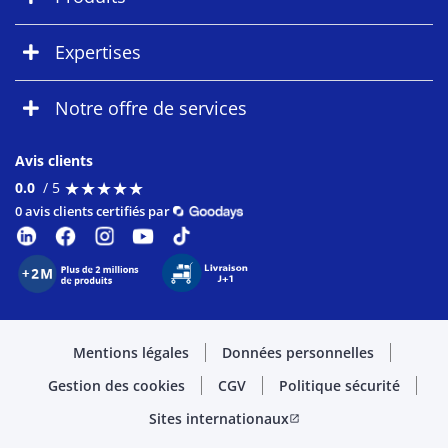
Expertises
Notre offre de services
Avis clients
★
★
★
★
★
★
★
★
★
★
0.0
/ 5
0 avis clients certifiés par
Mentions légales
Données personnelles
Gestion des cookies
CGV
Politique sécurité
Sites internationaux
open_in_new