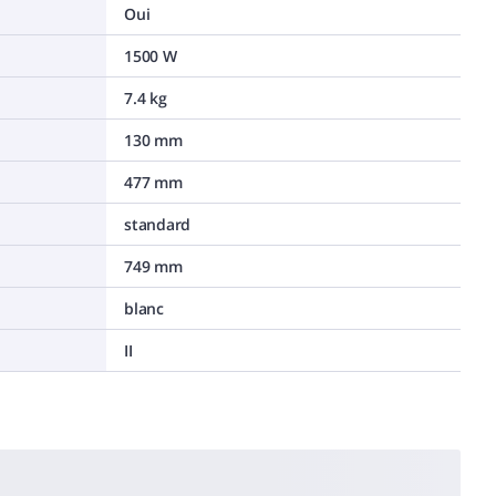
Oui
1500 W
7.4 kg
130 mm
477 mm
standard
749 mm
blanc
II