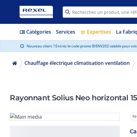
Catégories
Services
Expertises
La Fabri
menu_book
star
Nouveau client ? Entrez le code promo BIENV202 valable pour vo
info
Chauffage électrique climatisation ventilation
Rayonnant Solius Neo horizontal 
Ré
Ca