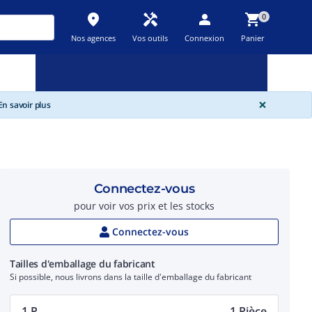
place
handyman
person
shopping_cart
0
Nos agences
Vos outils
Connexion
Panier
Nouveau
Promos
Destockage
feedback
local_offer
new_releases
GLOBA
×
n savoir plus
Connectez-vous
pour voir vos prix et les stocks
Connectez-vous
Tailles d'emballage du fabricant
Si possible, nous livrons dans la taille d'emballage du fabricant
1 P.
1 Pièce