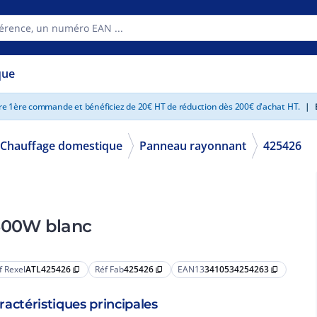
que
tre 1ère commande et bénéficiez de 20€ HT de réduction dès 200€ d'achat HT.
|
E
Chauffage domestique
Panneau rayonnant
425426
1500W blanc
f Rexel
ATL425426
Réf Fab
425426
EAN13
3410534254263
content_copy
content_copy
content_copy
ractéristiques principales