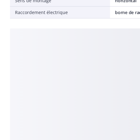
Sens de montage
horizontal
Raccordement électrique
borne de r