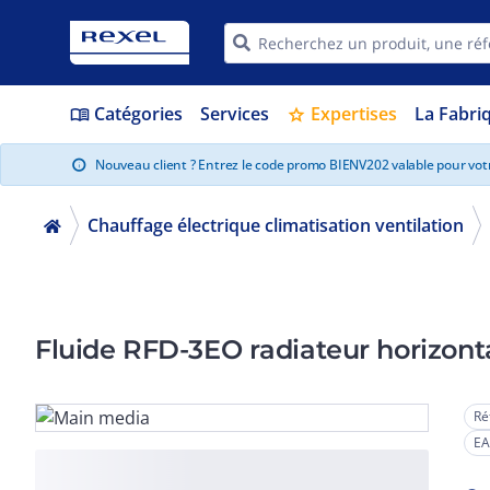
Catégories
Services
Expertises
La Fabri
menu_book
star
Nouveau client ? Entrez le code promo BIENV202 valable pour vo
info
Chauffage électrique climatisation ventilation
Fluide RFD-3EO radiateur horizonta
Ré
EA