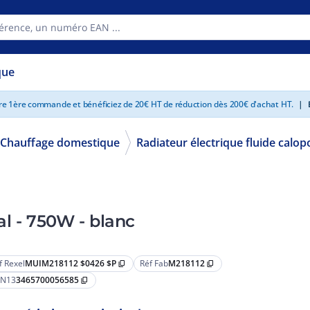
que
tre 1ère commande et bénéficiez de 20€ HT de réduction dès 200€ d'achat HT.
|
E
Chauffage domestique
Radiateur électrique fluide calop
l - 750W - blanc
f Rexel
MUIM218112 $0426 $P
Réf Fab
M218112
content_copy
content_copy
N13
3465700056585
content_copy