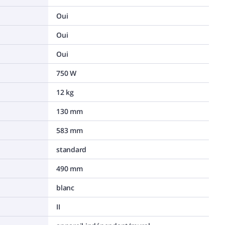
Oui
Oui
Oui
750 W
12 kg
130 mm
583 mm
standard
490 mm
blanc
II