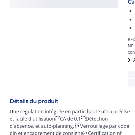
Ca
RFD
NF 
con
Détails du produit
Une régulation intégrée en partie haute ultra précise
gabarit Emballage 100% carton , pour faciliter le
et facile d'utilisation CA de 0,1 Détection
d'absence, et auto-planning. Verrouillage par code
pin et encadrement de consigne Certification nf