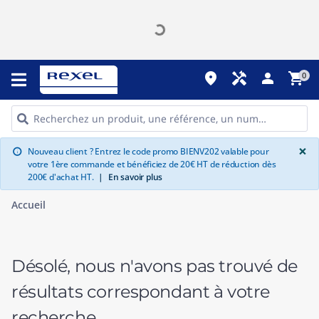
place
handyman
person
shopping_cart
0
G
×
Nouveau client ? Entrez le code promo BIENV202 valable pour
info
votre 1ère commande et bénéficiez de 20€ HT de réduction dès
200€ d'achat HT.
|
En savoir plus
Accueil
Désolé, nous n'avons pas trouvé de
résultats correspondant à votre
recherche