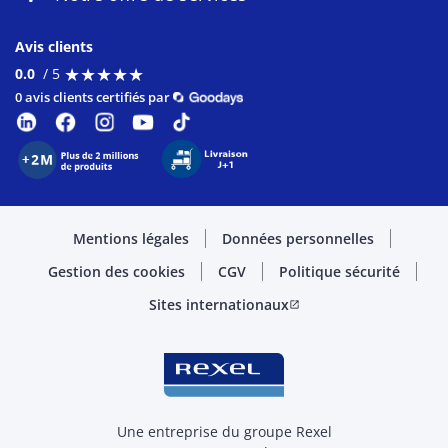
Avis clients
★
★
★
★
★
★
★
★
★
★
0.0
/ 5
0 avis clients certifiés par
Mentions légales
Données personnelles
Gestion des cookies
CGV
Politique sécurité
Sites internationaux
open_in_new
Une entreprise du groupe Rexel