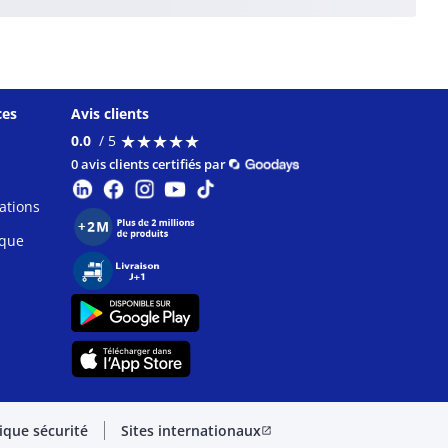
ces
Avis clients
★
★
★
★
★
★
★
★
★
★
0.0
/ 5
0 avis clients certifiés par
ations
ique
tique sécurité
Sites internationaux
open_in_new