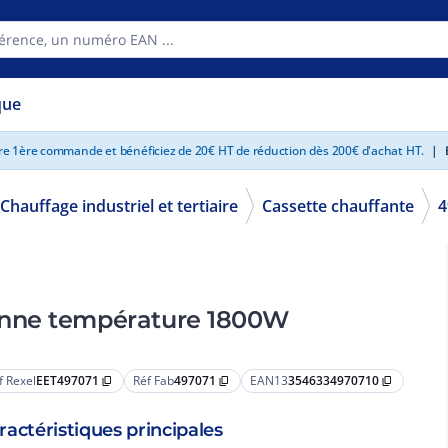
que
tre 1ère commande et bénéficiez de 20€ HT de réduction dès 200€ d'achat HT.
|
E
Chauffage industriel et tertiaire
Cassette chauffante
4
enne température 1800W
f Rexel
EET497071
Réf Fab
497071
EAN13
3546334970710
content_copy
content_copy
content_copy
ractéristiques principales