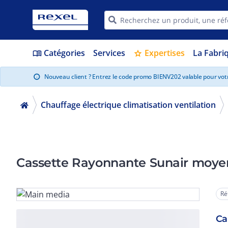
Catégories
Services
Expertises
La Fabri
menu_book
star
Nouveau client ? Entrez le code promo BIENV202 valable pour vo
info
Chauffage électrique climatisation ventilation
Cassette Rayonnante Sunair moy
Ré
Ca