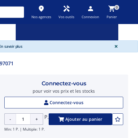
place
handyman
person
shopping_cart
0
Nos agences
Vos outils
Connexion
Panier
Nouveau
Promos
Destockage
feedback
local_offer
new_releases
GLOBA
×
n savoir plus
97071
Connectez-vous
pour voir vos prix et les stocks
Connectez-vous
P.
-
+
Ajouter au panier
Min: 1 P. | Multiple: 1 P.