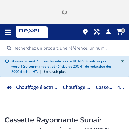
place
handyman
person
shopping_cart
0
G
×
Nouveau client ? Entrez le code promo BIENV202 valable pour
info
votre 1ère commande et bénéficiez de 20€ HT de réduction dès
200€ d'achat HT.
|
En savoir plus
Chauffage électrique climatisation ventilation
Chauffage industriel et tertiaire
Cassette chauffante
497081
Cassette Rayonnante Sunair