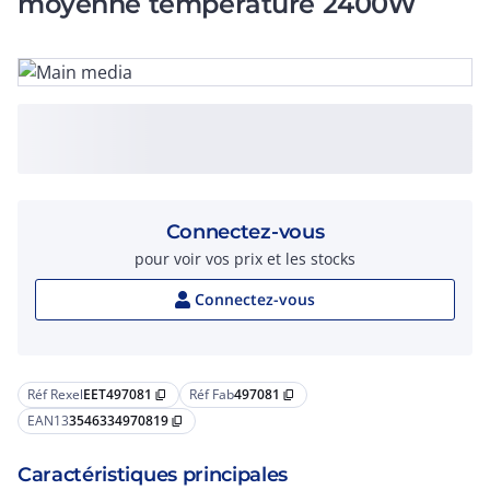
moyenne température 2400W
Connectez-vous
pour voir vos prix et les stocks
Connectez-vous
Réf Rexel
EET497081
Réf Fab
497081
content_copy
content_copy
EAN13
3546334970819
content_copy
Caractéristiques principales