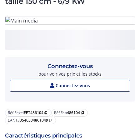
taille 150 cm - 6/9 KW
Connectez-vous
pour voir vos prix et les stocks
Connectez-vous
Réf Rexel
EET486104
Réf Fab
486104
content_copy
content_copy
EAN13
3546334861049
content_copy
Caractéristiques principales