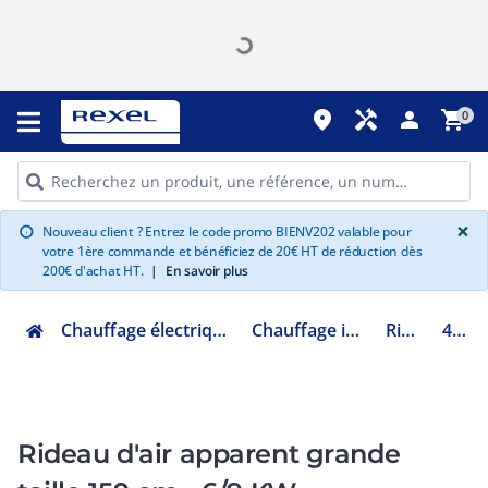
place
handyman
person
shopping_cart
0
G
×
Nouveau client ? Entrez le code promo BIENV202 valable pour
info
votre 1ère commande et bénéficiez de 20€ HT de réduction dès
200€ d'achat HT.
|
En savoir plus
Chauffage électrique climatisation ventilation
Chauffage industriel et tertiaire
Rideau d'air
486104
Rideau d'air apparent grande