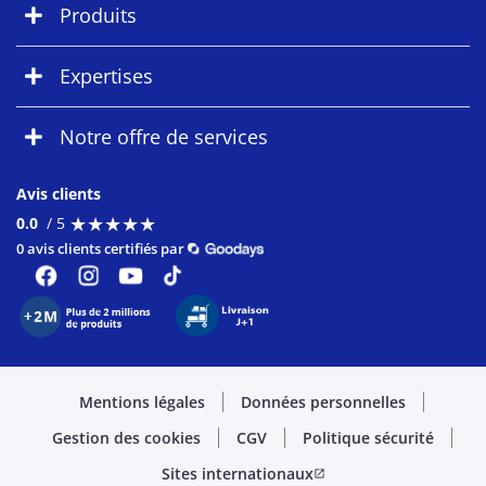
Produits
Expertises
Notre offre de services
Avis clients
★
★
★
★
★
★
★
★
★
★
0.0
/ 5
0 avis clients certifiés par
Mentions légales
Données personnelles
Gestion des cookies
CGV
Politique sécurité
Sites internationaux
open_in_new