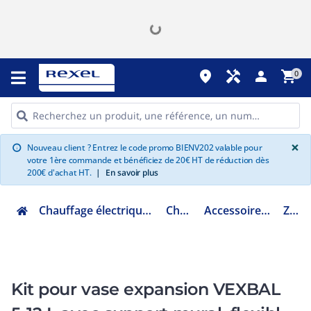
place
handyman
person
shopping_cart
0
G
×
Nouveau client ? Entrez le code promo BIENV202 valable pour
info
votre 1ère commande et bénéficiez de 20€ HT de réduction dès
200€ d'achat HT.
|
En savoir plus
Chauffage électrique climatisation ventilation
Chauffe eau
Accessoires de chauffe-eau
ZKVEX
Kit pour vase expansion VEXBAL