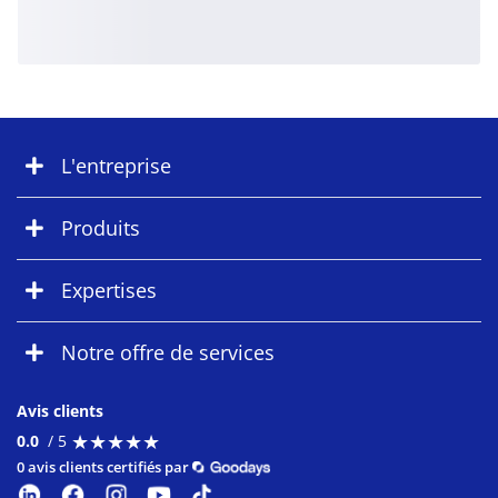
L'entreprise
Produits
Expertises
Notre offre de services
Avis clients
★
★
★
★
★
★
★
★
★
★
0.0
/ 5
0 avis clients certifiés par