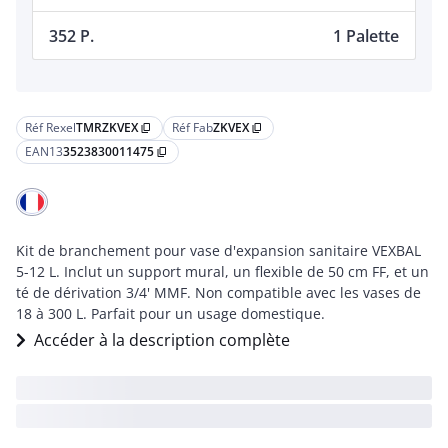
352 P.
1 Palette
Réf Rexel
TMRZKVEX
Réf Fab
ZKVEX
content_copy
content_copy
EAN13
3523830011475
content_copy
Kit de branchement pour vase d'expansion sanitaire VEXBAL
5-12 L. Inclut un support mural, un flexible de 50 cm FF, et un
té de dérivation 3/4' MMF. Non compatible avec les vases de
18 à 300 L. Parfait pour un usage domestique.
Accéder à la description complète