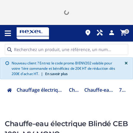
place
handyman
person
shopping_cart
0
G
×
Nouveau client ? Entrez le code promo BIENV202 valable pour
info
votre 1ère commande et bénéficiez de 20€ HT de réduction dès
200€ d'achat HT.
|
En savoir plus
Chauffage électrique climatisation ventilation
Chauffe eau
Chauffe-eau électrique blindé
7788358
Chauffe-eau électrique Blindé CEB