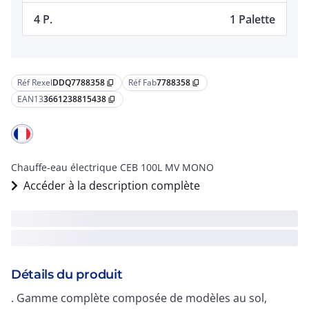
4 P.
1 Palette
Réf Rexel
DDQ7788358
Réf Fab
7788358
content_copy
content_copy
EAN13
3661238815438
content_copy
Chauffe-eau électrique CEB 100L MV MONO
Accéder à la description complète
Détails du produit
. Gamme complète composée de modèles au sol,