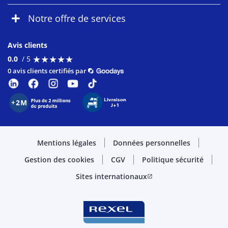
Notre offre de services
Avis clients
★
★
★
★
★
★
★
★
★
★
0.0
/ 5
0 avis clients certifiés par
Mentions légales
Données personnelles
Gestion des cookies
CGV
Politique sécurité
Sites internationaux
open_in_new