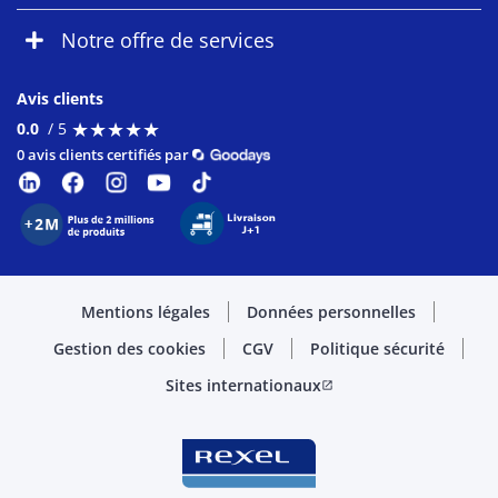
Notre offre de services
Avis clients
★
★
★
★
★
★
★
★
★
★
0.0
/ 5
0 avis clients certifiés par
Mentions légales
Données personnelles
Gestion des cookies
CGV
Politique sécurité
Sites internationaux
open_in_new