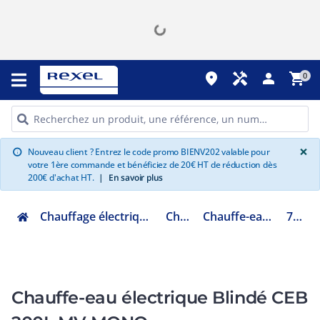
place
handyman
person
shopping_cart
0
G
×
Nouveau client ? Entrez le code promo BIENV202 valable pour
info
votre 1ère commande et bénéficiez de 20€ HT de réduction dès
200€ d'achat HT.
|
En savoir plus
Chauffage électrique climatisation ventilation
Chauffe eau
Chauffe-eau électrique blindé
7788360
Chauffe-eau électrique Blindé CEB