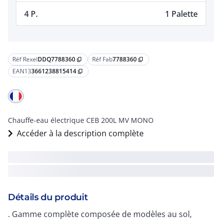
4 P.
1 Palette
Réf Rexel
DDQ7788360
Réf Fab
7788360
content_copy
content_copy
EAN13
3661238815414
content_copy
Chauffe-eau électrique CEB 200L MV MONO
Accéder à la description complète
Détails du produit
. Gamme complète composée de modèles au sol,