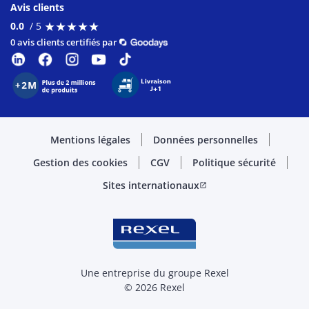
Avis clients
★
★
★
★
★
★
★
★
★
★
0.0
/ 5
0 avis clients certifiés par
Mentions légales
Données personnelles
Gestion des cookies
CGV
Politique sécurité
Sites internationaux
open_in_new
Une entreprise du groupe Rexel
© 2026 Rexel