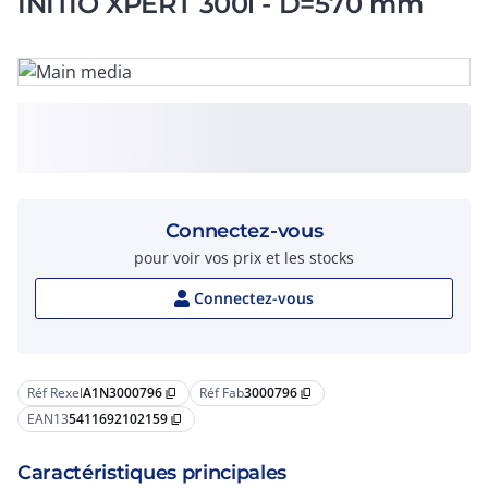
INITIO XPERT 300l - D=570 mm
Connectez-vous
pour voir vos prix et les stocks
Connectez-vous
Réf Rexel
A1N3000796
Réf Fab
3000796
content_copy
content_copy
EAN13
5411692102159
content_copy
Caractéristiques principales