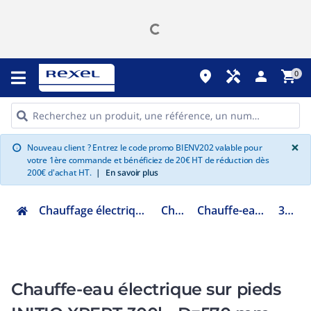
place
handyman
person
shopping_cart
0
G
×
Nouveau client ? Entrez le code promo BIENV202 valable pour
info
votre 1ère commande et bénéficiez de 20€ HT de réduction dès
200€ d'achat HT.
|
En savoir plus
Chauffage électrique climatisation ventilation
Chauffe eau
Chauffe-eau électrique blindé
3000796
Chauffe-eau électrique sur pieds