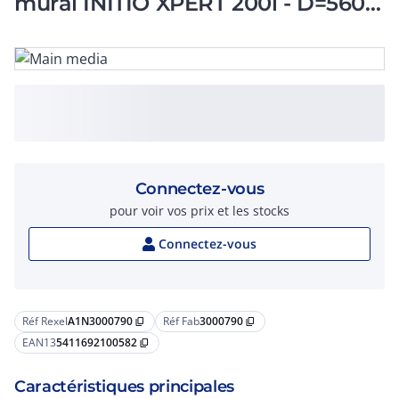
mural INITIO XPERT 200l - D=560
mm
Connectez-vous
pour voir vos prix et les stocks
Connectez-vous
Réf Rexel
A1N3000790
Réf Fab
3000790
content_copy
content_copy
EAN13
5411692100582
content_copy
Caractéristiques principales