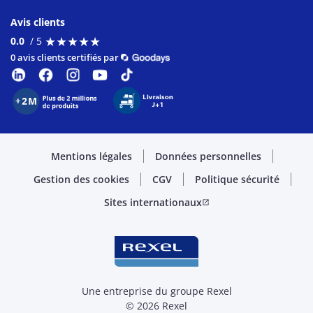
Avis clients
★
★
★
★
★
★
★
★
★
★
0.0
/ 5
0 avis clients certifiés par
Mentions légales
Données personnelles
Gestion des cookies
CGV
Politique sécurité
Sites internationaux
open_in_new
Une entreprise du groupe Rexel
© 2026 Rexel