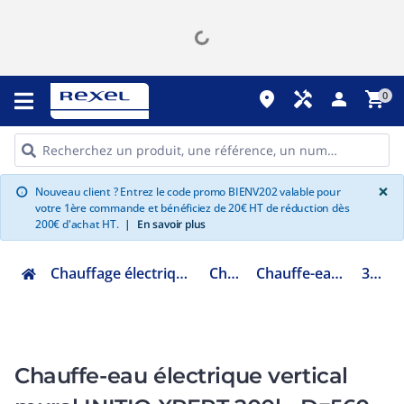
place
handyman
person
shopping_cart
0
G
×
Nouveau client ? Entrez le code promo BIENV202 valable pour
info
votre 1ère commande et bénéficiez de 20€ HT de réduction dès
200€ d'achat HT.
|
En savoir plus
Chauffage électrique climatisation ventilation
Chauffe eau
Chauffe-eau électrique blindé
3000790
Chauffe-eau électrique vertical