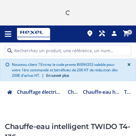
place
handyman
person
shopping_cart
0
G
×
Nouveau client ? Entrez le code promo BIENV202 valable pour
info
votre 1ère commande et bénéficiez de 20€ HT de réduction dès
200€ d'achat HT.
|
En savoir plus
Chauffage électrique climatisation ventilation
Chauffe eau
Chauffe-eau hybride photovoltaïque
T4-136
Chauffe-eau intelligent TWIDO T4-