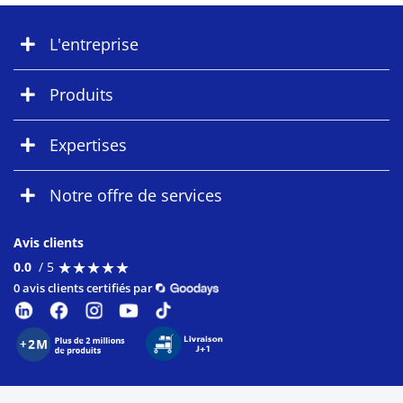
L'entreprise
Produits
Expertises
Notre offre de services
Avis clients
★
★
★
★
★
★
★
★
★
★
0.0
/ 5
0 avis clients certifiés par