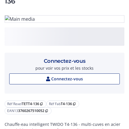
136
Connectez-vous
pour voir vos prix et les stocks
Connectez-vous
Réf Rexel
TETT4-136
Réf Fab
T4-136
content_copy
content_copy
EAN13
3760267510052
content_copy
Chauffe-eau intelligent TWIDO T4-136 - multi-cuves en acier