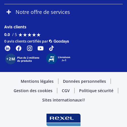
Notre offre de services
Avis clients
★
★
★
★
★
★
★
★
★
★
0.0
/ 5
0 avis clients certifiés par
Mentions légales
Données personnelles
Gestion des cookies
CGV
Politique sécurité
Sites internationaux
open_in_new