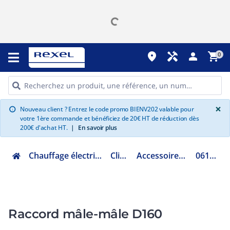
place
handyman
person
shopping_cart
0
G
×
Nouveau client ? Entrez le code promo BIENV202 valable pour
info
votre 1ère commande et bénéficiez de 20€ HT de réduction dès
200€ d'achat HT.
|
En savoir plus
Chauffage électrique climatisation ventilation
Climatisation
Accessoires aéraulique gainable
0617088000160
Raccord mâle-mâle D160