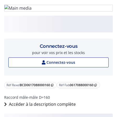
Connectez-vous
pour voir vos prix et les stocks
Connectez-vous
Réf Rexel
BCD0617088000160
Réf Fab
0617088000160
content_copy
content_copy
Raccord mâle-mâle D=160
Accéder à la description complète