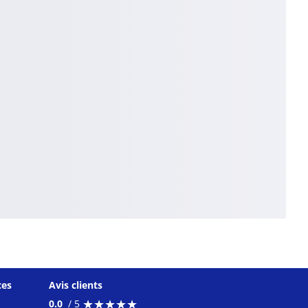
ces
Avis clients
★
★
★
★
★
★
★
★
★
★
0.0
/ 5