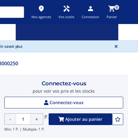
place
handyman
person
shopping_cart
0
Nos agences
Vos outils
Connexion
Panier
Nouveau
Promos
Destockage
feedback
local_offer
new_releases
GLOBA
×
n savoir plus
8000250
Connectez-vous
pour voir vos prix et les stocks
Connectez-vous
P.
-
+
Ajouter au panier
Min: 1 P. | Multiple: 1 P.