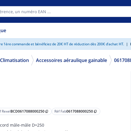
que
tre 1ère commande et bénéficiez de 20€ HT de réduction dès 200€ d'achat HT.
|
E
Climatisation
Accessoires aéraulique gainable
061708
f Rexel
BCD0617088000250
Réf Fab
0617088000250
content_copy
content_copy
cord mâle-mâle D=250