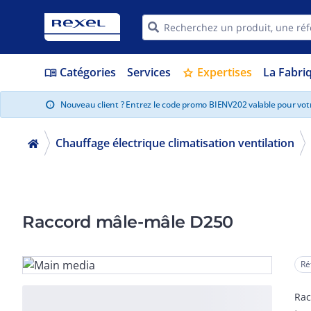
Catégories
Services
Expertises
La Fabri
menu_book
star
Nouveau client ? Entrez le code promo BIENV202 valable pour vo
info
Chauffage électrique climatisation ventilation
Raccord mâle-mâle D250
Ré
Rac