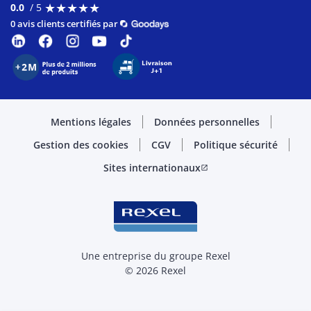
★
★
★
★
★
★
★
★
★
★
0.0
/ 5
0 avis clients certifiés par
Mentions légales
Données personnelles
Gestion des cookies
CGV
Politique sécurité
Sites internationaux
open_in_new
Une entreprise du groupe Rexel
© 2026 Rexel