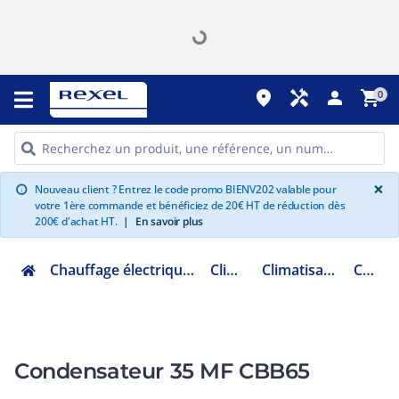
place
handyman
person
shopping_cart
0
G
×
Nouveau client ? Entrez le code promo BIENV202 valable pour
info
votre 1ère commande et bénéficiez de 20€ HT de réduction dès
200€ d'achat HT.
|
En savoir plus
Chauffage électrique climatisation ventilation
Climatisation
Climatisation accessoires
CLI40012
Condensateur 35 MF CBB65