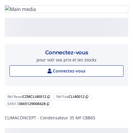
Connectez-vous
pour voir vos prix et les stocks
Connectez-vous
Réf Rexel
CZMCLI40012
Réf Fab
CLI40012
content_copy
content_copy
EAN13
3665129008428
content_copy
CLIMACONCEPT - Condensateur 35 MF CBB65