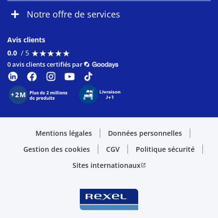
Notre offre de services
Avis clients
★
★
★
★
★
★
★
★
★
★
0.0
/ 5
0 avis clients certifiés par
Mentions légales
Données personnelles
Gestion des cookies
CGV
Politique sécurité
Sites internationaux
open_in_new