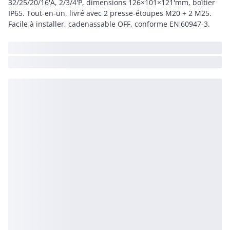
32/25/20/16'A, 2/3/4'P, dimensions 126×101×121'mm, boîtier
IP65. Tout-en-un, livré avec 2 presse-étoupes M20 + 2 M25.
Facile à installer, cadenassable OFF, conforme EN'60947-3.