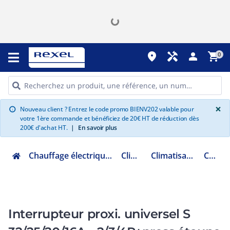
place
handyman
person
shopping_cart
0
G
×
Nouveau client ? Entrez le code promo BIENV202 valable pour
info
votre 1ère commande et bénéficiez de 20€ HT de réduction dès
200€ d'achat HT.
|
En savoir plus
Chauffage électrique climatisation ventilation
Climatisation
Climatisation accessoires
CLI58020
Interrupteur proxi. universel S