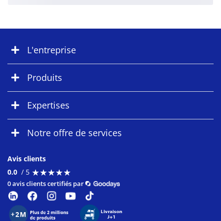
L'entreprise
Produits
Expertises
Notre offre de services
Avis clients
★
★
★
★
★
★
★
★
★
★
0.0
/ 5
0 avis clients certifiés par