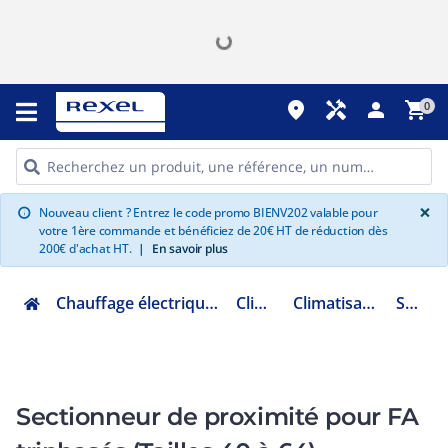
place
handyman
person
shopping_cart
0
G
×
Nouveau client ? Entrez le code promo BIENV202 valable pour
info
votre 1ère commande et bénéficiez de 20€ HT de réduction dès
200€ d'achat HT.
|
En savoir plus
Chauffage électrique climatisation ventilation
Climatisation
Climatisation accessoires
SET004YY
Sectionneur de proximité pour FA