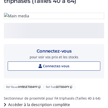
triphasés (Tailles 40 à 64)
Connectez-vous
pour voir vos prix et les stocks
Connectez-vous
Réf Rexel
HYBSET004YY
Réf Fab
SET004YY
content_copy
content_copy
Sectionneur de proximité pour FA triphasés (Tailles 40 à 64)
Accéder à la description complète