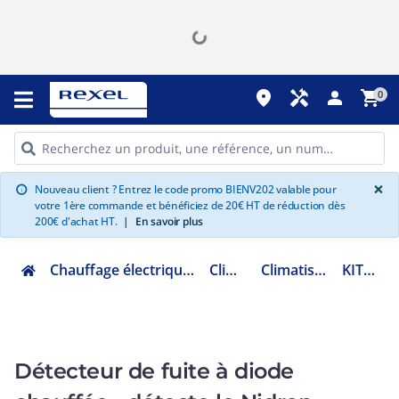
place
handyman
person
shopping_cart
0
G
×
Nouveau client ? Entrez le code promo BIENV202 valable pour
info
votre 1ère commande et bénéficiez de 20€ HT de réduction dès
200€ d'achat HT.
|
En savoir plus
Chauffage électrique climatisation ventilation
Climatisation
Climatisation outillage
KIT-GD-A00+
Détecteur de fuite à diode