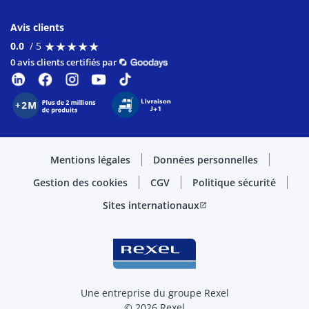
Avis clients
★
★
★
★
★
★
★
★
★
★
0.0
/ 5
0 avis clients certifiés par
Mentions légales
Données personnelles
Gestion des cookies
CGV
Politique sécurité
Sites internationaux
open_in_new
Une entreprise du groupe Rexel
© 2026 Rexel