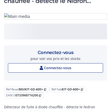
chauffée - détecte le Nidron
(L'azote Hydrogéné)
Connectez-vous
pour voir vos prix et les stocks
Connectez-vous
Réf Rexel
MGIKIT-GD-A00+
Réf Fab
KIT-GD-A00+
content_copy
content_copy
EAN13
0733968716200
content_copy
Détecteur de fuite à diode chauffée - détecte le Nidron