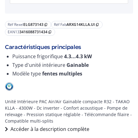
Réf Rexel
ELG873143
Réf Fab
ARXG14KLLA.UI
content_copy
content_copy
EAN13
3416088731434
content_copy
Caractéristiques principales
Puissance frigorifique
4.3...4.3
kW
Type d'unité intérieure
Gainable
Modèle type
fentes multiples
Unité Intérieure PAC Air/Air Gainable compacte R32 - TAKAO
KLLA - 4300W - Dc inverter - Confort acoustique - Pompe de
relevage - Pression statique réglable - Télécommande filaire -
Compatible multi-splits
Accéder à la description complète