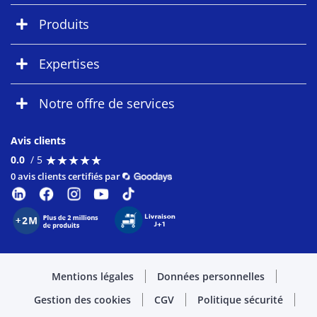
Produits
Expertises
Notre offre de services
Avis clients
★
★
★
★
★
★
★
★
★
★
0.0
/ 5
0 avis clients certifiés par
Mentions légales
Données personnelles
Gestion des cookies
CGV
Politique sécurité