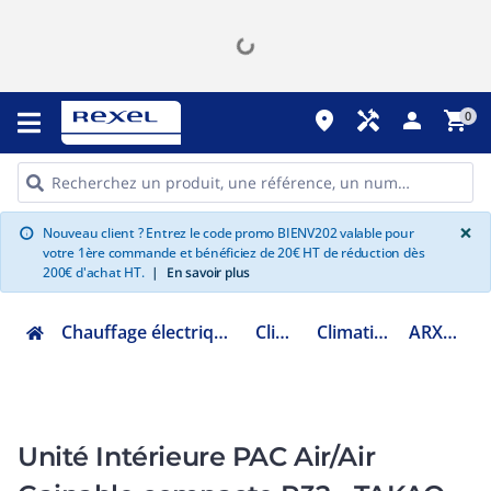
place
handyman
person
shopping_cart
0
G
×
Nouveau client ? Entrez le code promo BIENV202 valable pour
info
votre 1ère commande et bénéficiez de 20€ HT de réduction dès
200€ d'achat HT.
|
En savoir plus
Chauffage électrique climatisation ventilation
Climatisation
Climatiseur gainable
ARXG14KLLA.UI
Unité Intérieure PAC Air/Air