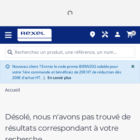
place
handyman
person
shopping_cart
0
G
×
Nouveau client ? Entrez le code promo BIENV202 valable pour
info
votre 1ère commande et bénéficiez de 20€ HT de réduction dès
200€ d'achat HT.
|
En savoir plus
Accueil
Désolé, nous n'avons pas trouvé de
résultats correspondant à votre
recherche