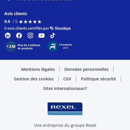
Avis clients
★
★
★
★
★
★
★
★
★
★
0.0
/ 5
0 avis clients certifiés par
Mentions légales
Données personnelles
Gestion des cookies
CGV
Politique sécurité
Sites internationaux
open_in_new
Une entreprise du groupe Rexel