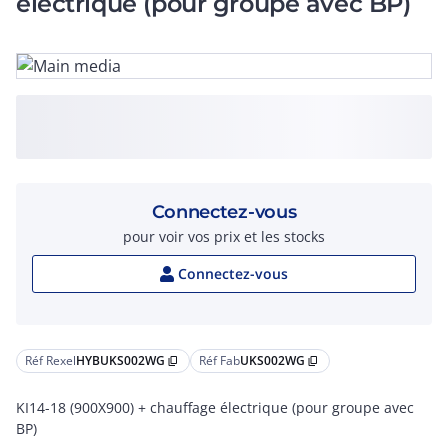
électrique (pour groupe avec BP)
Connectez-vous
pour voir vos prix et les stocks
Connectez-vous
Réf Rexel
HYBUKS002WG
Réf Fab
UKS002WG
content_copy
content_copy
KI14-18 (900X900) + chauffage électrique (pour groupe avec
BP)