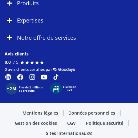
Produits
Expertises
Notre offre de services
Avis clients
★
★
★
★
★
★
★
★
★
★
0.0
/ 5
0 avis clients certifiés par
Mentions légales
Données personnelles
Gestion des cookies
CGV
Politique sécurité
Sites internationaux
open_in_new