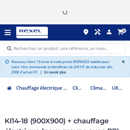
place
handyman
person
shopping_cart
0
G
×
Nouveau client ? Entrez le code promo BIENV202 valable pour
info
votre 1ère commande et bénéficiez de 20€ HT de réduction dès
200€ d'achat HT.
|
En savoir plus
Chauffage électrique climatisation ventilation
Climatisation
Climatiseur split
UKS002WG
KI14-18 (900X900) + chauffage