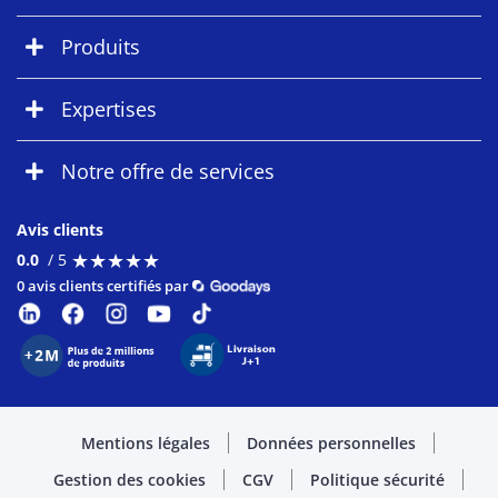
Produits
Expertises
Notre offre de services
Avis clients
★
★
★
★
★
★
★
★
★
★
0.0
/ 5
0 avis clients certifiés par
Mentions légales
Données personnelles
Gestion des cookies
CGV
Politique sécurité