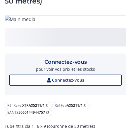
50 mètres)
Connectez-vous
pour voir vos prix et les stocks
Connectez-vous
Réf Rexel
XTRAX5211/1
Réf Fab
AX5211/1
content_copy
content_copy
EAN13
5060144944757
content_copy
Tube Xtra clair : 6 x 9 (couronne de 50 mètres)