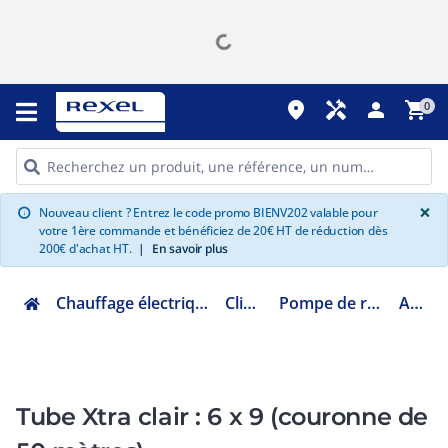
place
handyman
person
shopping_cart
0
G
×
Nouveau client ? Entrez le code promo BIENV202 valable pour
info
votre 1ère commande et bénéficiez de 20€ HT de réduction dès
200€ d'achat HT.
|
En savoir plus
Chauffage électrique climatisation ventilation
Climatisation
Pompe de relevage condensats
AX5211/1
Tube Xtra clair : 6 x 9 (couronne de